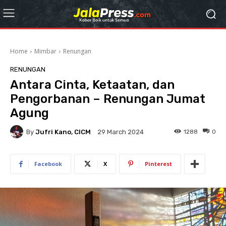
Home
Mimbar
Renungan
RENUNGAN
Antara Cinta, Ketaatan, dan
Pengorbanan – Renungan Jumat
Agung
By
Jufri Kano, CICM
1288
0
29 March 2024
Facebook
X
Pinterest