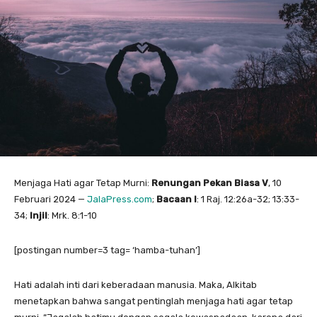
Menjaga Hati agar Tetap Murni:
Renungan Pekan Biasa V
, 10
Februari 2024 —
JalaPress.com
;
Bacaan I
: 1 Raj. 12:26a-32; 13:33-
34;
Injil
: Mrk. 8:1-10
[postingan number=3 tag= ‘hamba-tuhan’]
Hati adalah inti dari keberadaan manusia. Maka, Alkitab
menetapkan bahwa sangat pentinglah menjaga hati agar tetap