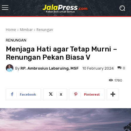
Home
Mimbar
Renungan
RENUNGAN
Menjaga Hati agar Tetap Murni –
Renungan Pekan Biasa V
By
RP. Ambrosius Labaruing, MSF
0
10 February 2024
1780
Facebook
X
Pinterest