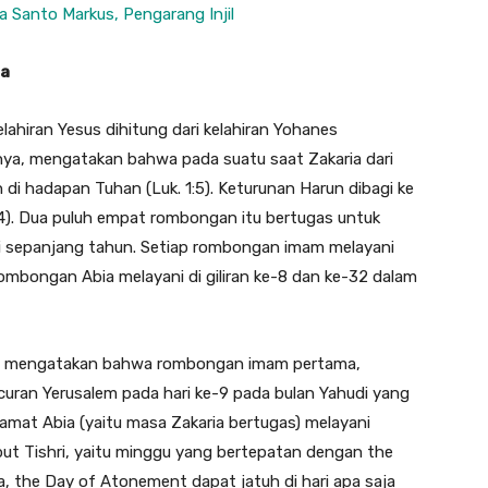
 Santo Markus, Pengarang Injil
ja
ahiran Yesus dihitung dari kelahiran Yohanes
isnya, mengatakan bahwa pada suatu saat Zakaria dari
i hadapan Tuhan (Luk. 1:5). Keturunan Harun dibagi ke
4). Dua puluh empat rombongan itu bertugas untuk
i sepanjang tahun. Setiap rombongan imam melayani
 Rombongan Abia melayani di giliran ke-8 dan ke-32 dalam
kin mengatakan bahwa rombongan imam pertama,
uran Yerusalem pada hari ke-9 pada bulan Yahudi yang
mat Abia (yaitu masa Zakaria bertugas) melayani
but Tishri, yaitu minggu yang bertepatan dengan the
ta, the Day of Atonement dapat jatuh di hari apa saja