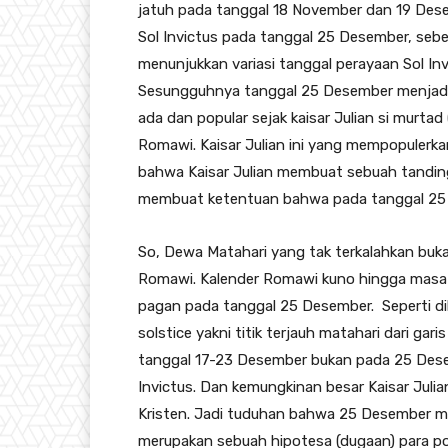
jatuh pada tanggal 18 November dan 19 Desem
Sol Invictus pada tanggal 25 Desember, sebe
menunjukkan variasi tanggal perayaan Sol In
Sesungguhnya tanggal 25 Desember menjadi h
ada dan popular sejak kaisar Julian si murta
Romawi. Kaisar Julian ini yang mempopulerka
bahwa Kaisar Julian membuat sebuah tandin
membuat ketentuan bahwa pada tanggal 25 D
So, Dewa Matahari yang tak terkalahkan buka
Romawi. Kalender Romawi kuno hingga masa k
pagan pada tanggal 25 Desember. Seperti dik
solstice yakni titik terjauh matahari dari gar
tanggal 17-23 Desember bukan pada 25 Desemb
Invictus. Dan kemungkinan besar Kaisar Juli
Kristen. Jadi tuduhan bahwa 25 Desember me
merupakan sebuah hipotesa (dugaan) para po