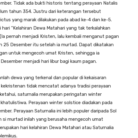
ber. Tidak ada bukti historis tentang perayaan Natalis
lum tahun 354. Justru dari keterangan tersebut
victus yang marak dilakukan pada abad ke-4 dan ke-5.
ari “Kelahiran Dewa Matahari yang tak terkalahkan
d (Ia pernah menjadi Kristen, lalu kembali menganut pagan
n 25 Desember itu setelah ia murtad. Dapat dikatakan
gan untuk mengecoh umat Kristen, sehingga ia
esember menjadi hari libur bagi kaum pagan.
nlah dewa yang terkenal dan popular di kekaisaran
ekristenan tidak mencatat adanya tradisi perayaan
etahui, saturnalia merupakan peringatan winter
is khatulistiwa. Perayaan winter solstice diadakan pada
er. Perayaan Saturnalia ini lebih populer daripada Sol
an si murtad inilah yang berusaha mengecoh umat
rupakan hari kelahiran Dewa Matahari atau Saturnalia
lemikus.