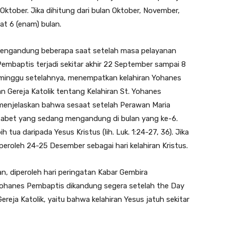
ktober. Jika dihitung dari bulan Oktober, November,
at 6 (enam) bulan.
 mengandung beberapa saat setelah masa pelayanan
s Pembaptis terjadi sekitar akhir 22 September sampai 8
 minggu setelahnya, menempatkan kelahiran Yohanes
n Gereja Katolik tentang Kelahiran St. Yohanes
 menjelaskan bahwa sesaat setelah Perawan Maria
sabet yang sedang mengandung di bulan yang ke-6.
tua daripada Yesus Kristus (lih. Luk. 1:24-27, 36). Jika
eroleh 24-25 Desember sebagai hari kelahiran Kristus.
n, diperoleh hari peringatan Kabar Gembira
 Yohanes Pembaptis dikandung segera setelah the Day
eja Katolik, yaitu bahwa kelahiran Yesus jatuh sekitar