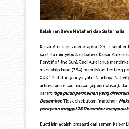
Kelahiran Dewa Matahari dan Saturnalia
Kaisar Aurelianus menetapkan 25 Desember t
saat itu menyebutkan bahwa Kaisar Aurelian
Pontiff of the Sun). Jadi Aurelianus mendirik
manuskrip kuno (354) menuliskan tentang p
XXX.” Perhitungannya yakni N artinya Nativity 
artinya circenses missus (diperintahkan), dan
berarti
tiga puluh permainan yang ditentuka
Desember.
Tidak disebutkan ‘matahari’.
Maka
perayaan tanggal 25 Desember mengacu k
Bukti lain adalah prasasti dari zaman Kaisar 