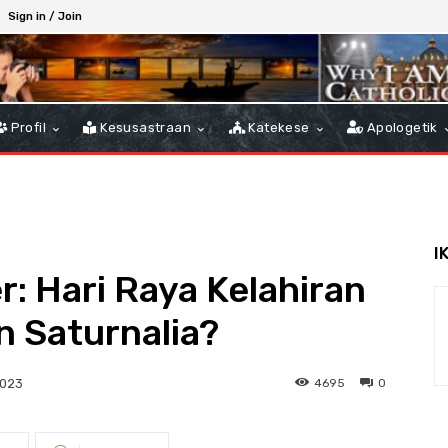
Sign in / Join
Profil
Kesusastraan
Katekese
Apologetik
I
: Hari Raya Kelahiran
n Saturnalia?
4695
0
2023