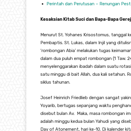
Perintah dan Perutusan – Renungan Pesta
Kesaksian Kitab Suci dan Bapa-Bapa Gere
Menurut St. Yohanes Krisostomus, tanggal kel
Pembaptis. St. Lukas, dalam Injil yang ditul
‘rombongan Abia’ melakukan tugas keimaman d
dalam dua puluh empat rombongan (1 Taw. 2
menyelenggarakan ibadah dalam suatu rotas
satu minggu di bait Allah, dua kali setahun.
siklus tahunan.
Josef Heinrich Friedlieb dengan sangat ya
Yoyarib, bertugas sepanjang waktu penghanc
disebut bulan Av. Maka, masa rombongan ima
adalah minggu kedua bulan Yahudi yang dise
Day of Atonement, hari ke-10. Di kalender ki