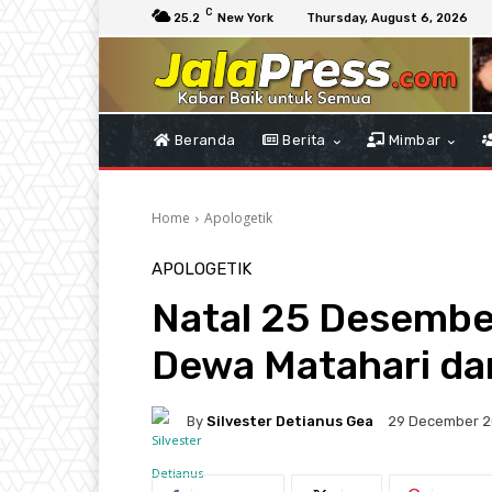
C
25.2
New York
Thursday, August 6, 2026
Beranda
Berita
Mimbar
Home
Apologetik
APOLOGETIK
Natal 25 Desember
Dewa Matahari da
By
Silvester Detianus Gea
29 December 