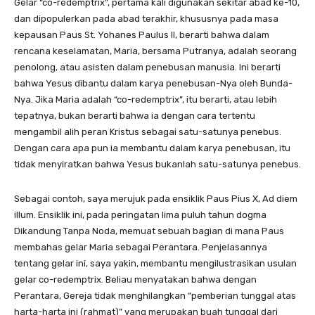
Gelar “co-redemptrix”, pertama kali digunakan sekitar abad ke-10,
dan dipopulerkan pada abad terakhir, khususnya pada masa
kepausan Paus St. Yohanes Paulus II, berarti bahwa dalam
rencana keselamatan, Maria, bersama Putranya, adalah seorang
penolong, atau asisten dalam penebusan manusia. Ini berarti
bahwa Yesus dibantu dalam karya penebusan-Nya oleh Bunda-
Nya. Jika Maria adalah “co-redemptrix”, itu berarti, atau lebih
tepatnya, bukan berarti bahwa ia dengan cara tertentu
mengambil alih peran Kristus sebagai satu-satunya penebus.
Dengan cara apa pun ia membantu dalam karya penebusan, itu
tidak menyiratkan bahwa Yesus bukanlah satu-satunya penebus.
Sebagai contoh, saya merujuk pada ensiklik Paus Pius X, Ad diem
illum. Ensiklik ini, pada peringatan lima puluh tahun dogma
Dikandung Tanpa Noda, memuat sebuah bagian di mana Paus
membahas gelar Maria sebagai Perantara. Penjelasannya
tentang gelar ini, saya yakin, membantu mengilustrasikan usulan
gelar co-redemptrix. Beliau menyatakan bahwa dengan
Perantara, Gereja tidak menghilangkan “pemberian tunggal atas
harta-harta ini (rahmat)” yang merupakan buah tunggal dari