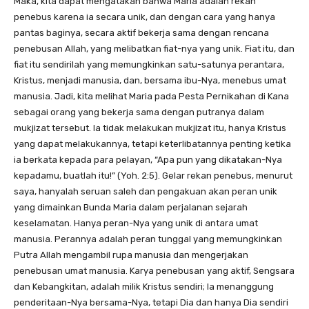
Maka, kita dapat mengatakan bahwa Maria adalah rekan
penebus karena ia secara unik, dan dengan cara yang hanya
pantas baginya, secara aktif bekerja sama dengan rencana
penebusan Allah, yang melibatkan fiat-nya yang unik. Fiat itu, dan
fiat itu sendirilah yang memungkinkan satu-satunya perantara,
Kristus, menjadi manusia, dan, bersama ibu-Nya, menebus umat
manusia. Jadi, kita melihat Maria pada Pesta Pernikahan di Kana
sebagai orang yang bekerja sama dengan putranya dalam
mukjizat tersebut. Ia tidak melakukan mukjizat itu, hanya Kristus
yang dapat melakukannya, tetapi keterlibatannya penting ketika
ia berkata kepada para pelayan, “Apa pun yang dikatakan-Nya
kepadamu, buatlah itu!” (Yoh. 2:5). Gelar rekan penebus, menurut
saya, hanyalah seruan saleh dan pengakuan akan peran unik
yang dimainkan Bunda Maria dalam perjalanan sejarah
keselamatan. Hanya peran-Nya yang unik di antara umat
manusia. Perannya adalah peran tunggal yang memungkinkan
Putra Allah mengambil rupa manusia dan mengerjakan
penebusan umat manusia. Karya penebusan yang aktif, Sengsara
dan Kebangkitan, adalah milik Kristus sendiri; Ia menanggung
penderitaan-Nya bersama-Nya, tetapi Dia dan hanya Dia sendiri