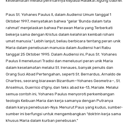
keselamatan melalui perintahnya kepada Malaikat Agung Gabriel.
Paus St. Yohanes Paulus II, dalam Audiensi Umum tanggal 1
Oktober 1997, menyatakan bahwa “gelar ‘Bunda dalam tata
rahmat’ menjelaskan bahwa Perawan Maria yang Terberkati
bekerja sama dengan Kristus dalam kelahiran kembali rohani
umat manusia.” Lebih lanjut, beliau berbicara tentang peran unik
Maria dalam penebusan manusia dalam Audiensi hari Rabu
tanggal 25 Oktober 1995. Dalam Audiensi ini, Paus St. Yohanes
Paulus II menelusuri Tradisi dan menelusuri peran unik Maria
dalam keselamatan melalui St. Irenaues, banyak penulis dan
Orang Suci Abad Pertengahan, seperti St. Bernardus, Arnaldo de
Chartres, seorang biarawan Bizantium—Yohanes Geometra—, St.
Anselmus, Guerrico d’Igny, dan teks abad ke-13, Mariale. Melalui
semua contoh ini, Yohanes Paulus menyoroti perkembangan
teologis Keibuan Maria dan kerja samanya dengan Putranya
dalam karya penebusan-Nya. Menurut Paus yang kudus, sumber-
sumber ini berfungsi untuk mengembangkan “doktrin kerja sama
khusus Maria dalam kurban penebusan.”