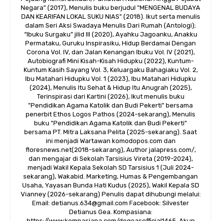
Negara” (2017), Menulis buku berjudul "MENGENAL BUDAYA
DAN KEARIFAN LOKAL SUKU NIAS" (2018). Ikut serta menulis
dalam Seri Aksi Swadaya Menulis Dari Rumah (Antologi);
“Ibuku Surgaku” jilid III (2020), Ayahku Jagoanku, Anakku
Permataku, Guruku Inspirasiku, Hidup Berdamai Dengan
Corona Vol. IV, dan Jalan Kenangan Ibuku Vol. IV (2021),
Autobiografi Mini Kisah-Kisah Hidupku (2022), Kuntum-
Kuntum Kasih Sayang Vol. 3, Keluargaku Bahagiaku Vol. 2,
Ibu Matahari Hidupku Vol. 1 (2023), Ibu Matahari Hidupku
(2024), Menulis Itu Sehat & Hidup Itu Anugrah (2025),
Terinspirasi dari Kartini (2026), Ikut menulis buku
"Pendidikan Agama Katolik dan Budi Pekerti" bersama
penerbit Ethos Logos Pathos (2024-sekarang), Menulis
buku "Pendidikan Agama Katolik dan Budi Pekerti"
bersama PT. Mitra Laksana Pelita (2025-sekarang). Saat
ini menjadi Wartawan komodopos.com dan
floresnews.net(2018-sekarang), Author jalapress.com/,
dan mengajar di Sekolah Tarsisius Vireta (2019-2024),
menjadi Wakil Kepala Sekolah SD Tarsisius 1 (Juli 2024-
sekarang), Wakabid. Marketing, Humas & Pengembangan
Usaha, Yayasan Bunda Hati Kudus (2025), Wakil Kepala SD
Vianney (2026-sekarang) Penulis dapat dihubungi melalui:
Email: detianus.634@gmail.com Facebook: Silvester
Detianus Gea. Kompasiana:
https://www.kompasiana.com/degeasofficial1465. Akun