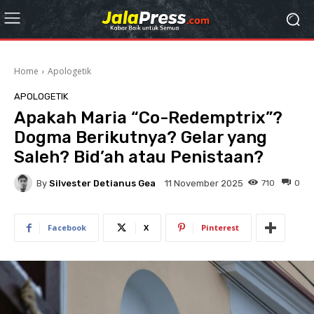
Home
Apologetik
APOLOGETIK
Apakah Maria “Co-Redemptrix”?
Dogma Berikutnya? Gelar yang
Saleh? Bid’ah atau Penistaan?
By
Silvester Detianus Gea
710
0
11 November 2025
Facebook
X
Pinterest