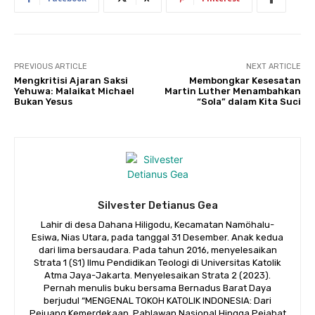
PREVIOUS ARTICLE
NEXT ARTICLE
Mengkritisi Ajaran Saksi
Membongkar Kesesatan
Yehuwa: Malaikat Michael
Martin Luther Menambahkan
Bukan Yesus
“Sola” dalam Kita Suci
Silvester Detianus Gea
Lahir di desa Dahana Hiligodu, Kecamatan Namöhalu-
Esiwa, Nias Utara, pada tanggal 31 Desember. Anak kedua
dari lima bersaudara. Pada tahun 2016, menyelesaikan
Strata 1 (S1) Ilmu Pendidikan Teologi di Universitas Katolik
Atma Jaya-Jakarta. Menyelesaikan Strata 2 (2023).
Pernah menulis buku bersama Bernadus Barat Daya
berjudul “MENGENAL TOKOH KATOLIK INDONESIA: Dari
Pejuang Kemerdekaan, Pahlawan Nasional Hingga Pejabat