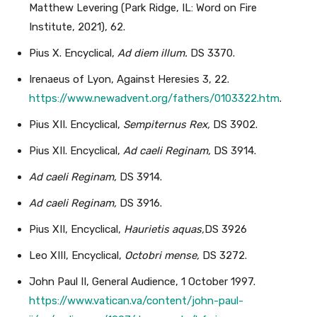
Matthew Levering (Park Ridge, IL: Word on Fire
Institute, 2021), 62.
Pius X. Encyclical,
Ad diem illum.
DS 3370.
Irenaeus of Lyon, Against Heresies 3, 22.
https://www.newadvent.org/fathers/0103322.htm
.
Pius XII. Encyclical,
Sempiternus Rex,
DS 3902.
Pius XII. Encyclical,
Ad caeli Reginam,
DS 3914.
Ad caeli Reginam,
DS 3914.
Ad caeli Reginam,
DS 3916.
Pius XII, Encyclical,
Haurietis aquas,
DS 3926
Leo XIII, Encyclical,
Octobri mense,
DS 3272.
John Paul II, General Audience, 1 October 1997.
https://www.vatican.va/content/john-paul-