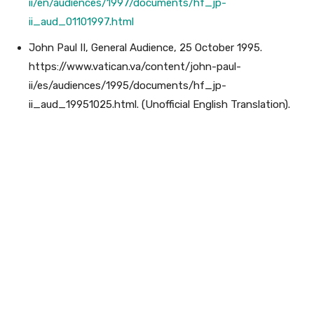
ii/en/audiences/1997/documents/hf_jp-
ii_aud_01101997.html
John Paul II, General Audience, 25 October 1995.
https://www.vatican.va/content/john-paul-
ii/es/audiences/1995/documents/hf_jp-
ii_aud_19951025.html. (Unofficial English Translation).