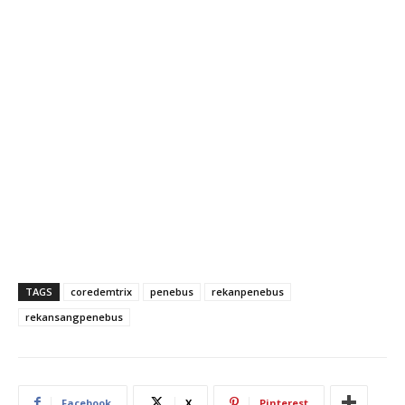
TAGS
coredemtrix
penebus
rekanpenebus
rekansangpenebus
Facebook
X
Pinterest