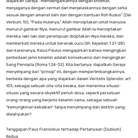
diajarkan Gereja, “mendengarkannya dengan khidmat,
menjaganya dengan cermat dan menjelaskannya dengan setia
sesuai dengan amanat ilahi dan dengan bantuan Roh Kudus” (Dei
Verbum, 10), “Pada mulanya,” Allah menciptakan umat manusia
menurut gambar-Nya, menurut gambar Allah Ia menciptakan
mereka; laki-laki dan perempuan diciptakan-Nya mereka, dan
memberkati mereka untuk beranak cucu (lih. Kejadian 1:27-28)
dan karenanya, Rasul Paulus mengajarkan bahwa mengingkari
perbedaan jenis kelamin adalah konsekuensi dari mengingkari
Sang Pencipta (Roma 1:24-32). Kita bertanya: dapatkah Gereja
menyimpang dari “prinsip” ini, dengan mempertimbangkannya,
berbeda dengan apa yang diajarkan dalam Veritatis Splendor, art.
103, sebagai sebuah cita-cita belaka, dan menerima situasi-
situasi yang secara obyektif penuh dosa, seperti persatuan
orang-orang yang berjenis kelamin sama, sebagai sebuah
“kemungkinan kebaikan” tanpa menyimpang dari doktrin yang
diwahyukan?
Tanggapan Paus Fransiskus terhadap Pertanyaan (Dubium)
Kedua