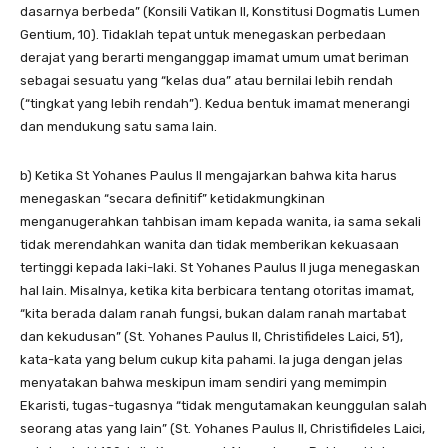
dasarnya berbeda” (Konsili Vatikan II, Konstitusi Dogmatis Lumen
Gentium, 10). Tidaklah tepat untuk menegaskan perbedaan
derajat yang berarti menganggap imamat umum umat beriman
sebagai sesuatu yang “kelas dua” atau bernilai lebih rendah
(“tingkat yang lebih rendah”). Kedua bentuk imamat menerangi
dan mendukung satu sama lain.
b) Ketika St Yohanes Paulus II mengajarkan bahwa kita harus
menegaskan “secara definitif” ketidakmungkinan
menganugerahkan tahbisan imam kepada wanita, ia sama sekali
tidak merendahkan wanita dan tidak memberikan kekuasaan
tertinggi kepada laki-laki. St Yohanes Paulus II juga menegaskan
hal lain. Misalnya, ketika kita berbicara tentang otoritas imamat,
“kita berada dalam ranah fungsi, bukan dalam ranah martabat
dan kekudusan” (St. Yohanes Paulus II, Christifideles Laici, 51),
kata-kata yang belum cukup kita pahami. Ia juga dengan jelas
menyatakan bahwa meskipun imam sendiri yang memimpin
Ekaristi, tugas-tugasnya “tidak mengutamakan keunggulan salah
seorang atas yang lain” (St. Yohanes Paulus II, Christifideles Laici,