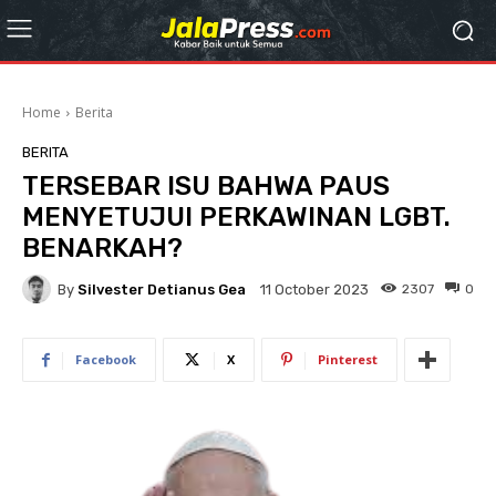
Home
Berita
BERITA
TERSEBAR ISU BAHWA PAUS
MENYETUJUI PERKAWINAN LGBT.
BENARKAH?
By
Silvester Detianus Gea
2307
0
11 October 2023
Facebook
X
Pinterest