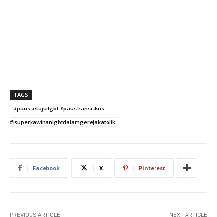
TAGS
#paussetujuilgbt #pausfransiskus
#isuperkawinanlgbtdalamgerejakatolik
Facebook
X
Pinterest
PREVIOUS ARTICLE
NEXT ARTICLE