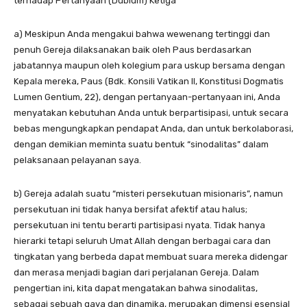
terhadap Pertanyaan (Dubium) Ketiga
a) Meskipun Anda mengakui bahwa wewenang tertinggi dan
penuh Gereja dilaksanakan baik oleh Paus berdasarkan
jabatannya maupun oleh kolegium para uskup bersama dengan
Kepala mereka, Paus (Bdk. Konsili Vatikan II, Konstitusi Dogmatis
Lumen Gentium, 22), dengan pertanyaan-pertanyaan ini, Anda
menyatakan kebutuhan Anda untuk berpartisipasi, untuk secara
bebas mengungkapkan pendapat Anda, dan untuk berkolaborasi,
dengan demikian meminta suatu bentuk “sinodalitas” dalam
pelaksanaan pelayanan saya.
b) Gereja adalah suatu “misteri persekutuan misionaris”, namun
persekutuan ini tidak hanya bersifat afektif atau halus;
persekutuan ini tentu berarti partisipasi nyata. Tidak hanya
hierarki tetapi seluruh Umat Allah dengan berbagai cara dan
tingkatan yang berbeda dapat membuat suara mereka didengar
dan merasa menjadi bagian dari perjalanan Gereja. Dalam
pengertian ini, kita dapat mengatakan bahwa sinodalitas,
sebagai sebuah gaya dan dinamika, merupakan dimensi esensial