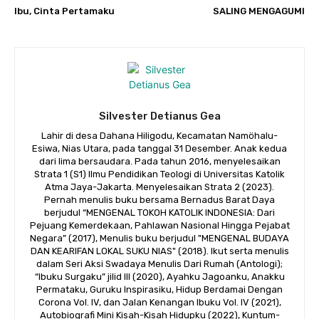
Ibu, Cinta Pertamaku
SALING MENGAGUMI
Silvester Detianus Gea
Lahir di desa Dahana Hiligodu, Kecamatan Namöhalu-
Esiwa, Nias Utara, pada tanggal 31 Desember. Anak kedua
dari lima bersaudara. Pada tahun 2016, menyelesaikan
Strata 1 (S1) Ilmu Pendidikan Teologi di Universitas Katolik
Atma Jaya-Jakarta. Menyelesaikan Strata 2 (2023).
Pernah menulis buku bersama Bernadus Barat Daya
berjudul “MENGENAL TOKOH KATOLIK INDONESIA: Dari
Pejuang Kemerdekaan, Pahlawan Nasional Hingga Pejabat
Negara” (2017), Menulis buku berjudul "MENGENAL BUDAYA
DAN KEARIFAN LOKAL SUKU NIAS" (2018). Ikut serta menulis
dalam Seri Aksi Swadaya Menulis Dari Rumah (Antologi);
“Ibuku Surgaku” jilid III (2020), Ayahku Jagoanku, Anakku
Permataku, Guruku Inspirasiku, Hidup Berdamai Dengan
Corona Vol. IV, dan Jalan Kenangan Ibuku Vol. IV (2021),
Autobiografi Mini Kisah-Kisah Hidupku (2022), Kuntum-