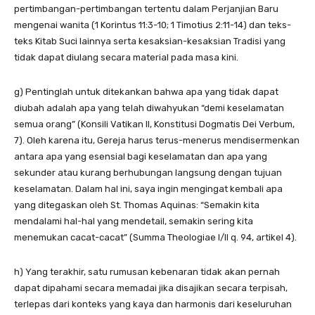
pertimbangan-pertimbangan tertentu dalam Perjanjian Baru
mengenai wanita (1 Korintus 11:3-10; 1 Timotius 2:11-14) dan teks-
teks Kitab Suci lainnya serta kesaksian-kesaksian Tradisi yang
tidak dapat diulang secara material pada masa kini.
g) Pentinglah untuk ditekankan bahwa apa yang tidak dapat
diubah adalah apa yang telah diwahyukan “demi keselamatan
semua orang” (Konsili Vatikan II, Konstitusi Dogmatis Dei Verbum,
7). Oleh karena itu, Gereja harus terus-menerus mendisermenkan
antara apa yang esensial bagi keselamatan dan apa yang
sekunder atau kurang berhubungan langsung dengan tujuan
keselamatan. Dalam hal ini, saya ingin mengingat kembali apa
yang ditegaskan oleh St. Thomas Aquinas: “Semakin kita
mendalami hal-hal yang mendetail, semakin sering kita
menemukan cacat-cacat” (Summa Theologiae I/II q. 94, artikel 4).
h) Yang terakhir, satu rumusan kebenaran tidak akan pernah
dapat dipahami secara memadai jika disajikan secara terpisah,
terlepas dari konteks yang kaya dan harmonis dari keseluruhan