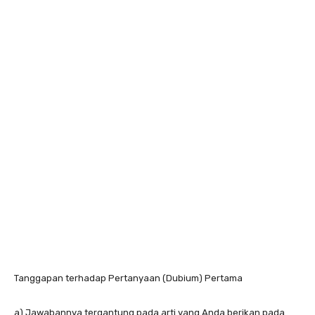
Tanggapan terhadap Pertanyaan (Dubium) Pertama
a) Jawabannya tergantung pada arti yang Anda berikan pada