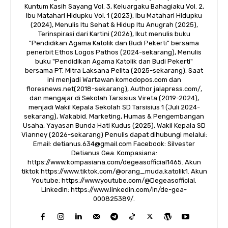
Kuntum Kasih Sayang Vol. 3, Keluargaku Bahagiaku Vol. 2,
Ibu Matahari Hidupku Vol. 1 (2023), Ibu Matahari Hidupku
(2024), Menulis Itu Sehat & Hidup Itu Anugrah (2025),
Terinspirasi dari Kartini (2026), Ikut menulis buku
"Pendidikan Agama Katolik dan Budi Pekerti" bersama
penerbit Ethos Logos Pathos (2024-sekarang), Menulis
buku "Pendidikan Agama Katolik dan Budi Pekerti"
bersama PT. Mitra Laksana Pelita (2025-sekarang). Saat
ini menjadi Wartawan komodopos.com dan
floresnews.net(2018-sekarang), Author jalapress.com/,
dan mengajar di Sekolah Tarsisius Vireta (2019-2024),
menjadi Wakil Kepala Sekolah SD Tarsisius 1 (Juli 2024-
sekarang), Wakabid. Marketing, Humas & Pengembangan
Usaha, Yayasan Bunda Hati Kudus (2025), Wakil Kepala SD
Vianney (2026-sekarang) Penulis dapat dihubungi melalui:
Email: detianus.634@gmail.com Facebook: Silvester
Detianus Gea. Kompasiana:
https://www.kompasiana.com/degeasofficial1465. Akun
tiktok https://www.tiktok.com/@orang_muda.katolik1. Akun
Youtube: https://www.youtube.com/@Degeasofficial.
LinkedIn: https://www.linkedin.com/in/de-gea-
000825389/.