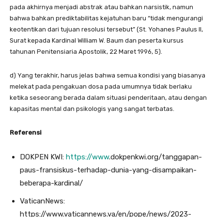
pada akhirnya menjadi abstrak atau bahkan narsistik, namun
bahwa bahkan prediktabilitas kejatuhan baru “tidak mengurangi
keotentikan dari tujuan resolusi tersebut” (St. Yohanes Paulus II,
Surat kepada Kardinal William W. Baum dan peserta kursus
tahunan Penitensiaria Apostolik, 22 Maret 1996, 5).
d) Yang terakhir, harus jelas bahwa semua kondisi yang biasanya
melekat pada pengakuan dosa pada umumnya tidak berlaku
ketika seseorang berada dalam situasi penderitaan, atau dengan
kapasitas mental dan psikologis yang sangat terbatas.
Referensi
DOKPEN KWI:
https://www
.dokpenkwi.org/tanggapan-
paus-fransiskus-terhadap-dunia-yang-disampaikan-
beberapa-kardinal/
VaticanNews:
https://www.vaticannews.va/en/pope/news/2023-