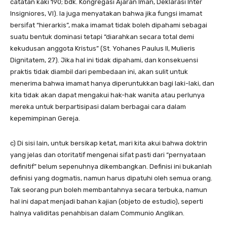
catatan kaki 190; bdk. Kongregasi Ajaran Iman, Deklarasi Inter
Insigniores, VI). Ia juga menyatakan bahwa jika fungsi imamat
bersifat “hierarkis”, maka imamat tidak boleh dipahami sebagai
suatu bentuk dominasi tetapi “diarahkan secara total demi
kekudusan anggota Kristus” (St. Yohanes Paulus II, Mulieris
Dignitatem, 27). Jika hal ini tidak dipahami, dan konsekuensi
praktis tidak diambil dari pembedaan ini, akan sulit untuk
menerima bahwa imamat hanya diperuntukkan bagi laki-laki, dan
kita tidak akan dapat mengakui hak-hak wanita atau perlunya
mereka untuk berpartisipasi dalam berbagai cara dalam
kepemimpinan Gereja.
c) Di sisi lain, untuk bersikap ketat, mari kita akui bahwa doktrin
yang jelas dan otoritatif mengenai sifat pasti dari “pernyataan
definitif” belum sepenuhnya dikembangkan. Definisi ini bukanlah
definisi yang dogmatis, namun harus dipatuhi oleh semua orang.
Tak seorang pun boleh membantahnya secara terbuka, namun
hal ini dapat menjadi bahan kajian (objeto de estudio), seperti
halnya validitas penahbisan dalam Communio Anglikan.