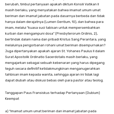
berubah, timbul pertanyaan apakah diktum Konsili Vatikan II
masih berlaku, yang menyatakan bahwa imamat umum umat
beriman dan imamat jabatan pada dasarnya berbeda dan tidak
hanya dalam derajatnya (Lumen Gentium, 10), dan bahwa para
imam, melalui “kuasa suci tabisan untuk mempersembahkan
kurban dan mengampuni dosa” (Presbyterorum Ordinis, 2),
bertindak dalam nama dan pribadi Kristus Sang Perantara, yang
melaluinya pengorbanan rohani umat beriman disempurnakan?
Juga dipertanyakan apakah ajaran St. Yohanes Paulus II dalam
Surat Apostolik Ordinatio Sacerdotalis masih berlaku, yang
mengajarkan sebagai sebuah kebenaran yang harus dipegang
teguh secara definitif ketidakmungkinan menganugerahkan
tahbisan imam kepada wanita, sehingga ajaran ini tidak lagi
dapat diubah atau diskusi bebas oleh para pastor atau teolog.
Tanggapan Paus Fransiskus terhadap Pertanyaan (Dubium)
Keempat
a) “Imamat umum umat beriman dan imamat jabatan pada