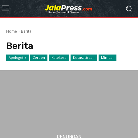
Home
Berita
Berita
Apologetik
Cerpen
Katekese
Kesusastraan
Mimbar
RENUNGAN