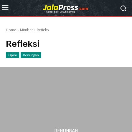
Home
Mimbar
Refleksi
Refleksi
Opini
Renungan
RENUNGAN