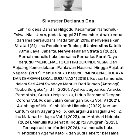
Silvester Detianus Gea
Lahir di desa Dahana Hiligodu, Kecamatan Namöhalu-
Esiwa, Nias Utara, pada tanggal 31 Desember. Anak kedua
dari lima bersaudara. Pada tahun 2016, menyelesaikan
Strata 1 (S1) Ilmu Pendidikan Teologi di Universitas Katolik
Atma Jaya-Jakarta. Menyelesaikan Strata 2 (2023).
Pernah menulis buku bersama Bernadus Barat Daya
berjudul “MENGENAL TOKOH KATOLIK INDONESIA: Dari
Pejuang Kemerdekaan, Pahlawan Nasional Hingga Pejabat
Negara” (2017), Menulis buku berjudul "MENGENAL BUDAYA
DAN KEARIFAN LOKAL SUKU NIAS" (2018). Ikut serta menulis
dalam Seri Aksi Swadaya Menulis Dari Rumah (Antologi);
“Ibuku Surgaku” jilid III (2020), Ayahku Jagoanku, Anakku
Permataku, Guruku Inspirasiku, Hidup Berdamai Dengan
Corona Vol. IV, dan Jalan Kenangan Ibuku Vol. IV (2021),
Autobiografi Mini Kisah-Kisah Hidupku (2022), Kuntum-
Kuntum Kasih Sayang Vol. 3, Keluargaku Bahagiaku Vol. 2,
Ibu Matahari Hidupku Vol. 1 (2023), Ibu Matahari Hidupku
(2024), Menulis Itu Sehat & Hidup Itu Anugrah (2025),
Terinspirasi dari Kartini (2026), Ikut menulis buku
"Pendidikan Agama Katolik dan Budi Pekerti" bersama