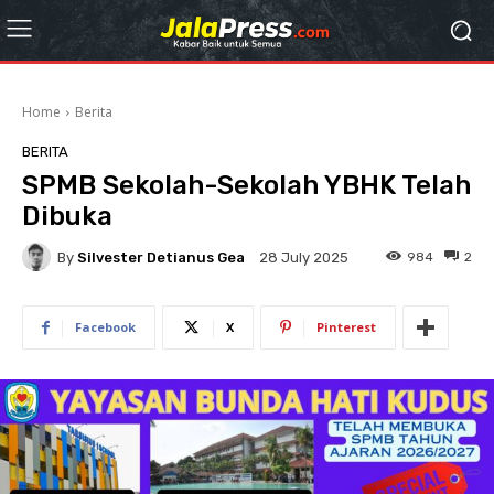
Home
Berita
BERITA
SPMB Sekolah-Sekolah YBHK Telah
Dibuka
By
Silvester Detianus Gea
984
2
28 July 2025
Facebook
X
Pinterest