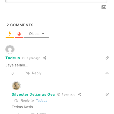
2
COMMENTS
Oldest
Tadeus
1 year ago
Jaya selalu…
Reply
0
Silvester Detianus Gea
1 year ago
Reply to
Tadeus
Terima Kasih.
Reply