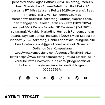
penerbit Ethos Logos Pathos (2024-sekarang), Menulis
buku "Pendidikan Agama Katolik dan Budi Pekerti"
bersama PT. Mitra Laksana Pelita (2025-sekarang). Saat
ini menjadi Wartawan komodopos.com dan
floresnews.net(2018-sekarang), Author jalapress.com/,
dan mengajar di Sekolah Tarsisius Vireta (2019-2024),
menjadi Wakil Kepala Sekolah SD Tarsisius 1 (Juli 2024-
sekarang), Wakabid. Marketing, Humas & Pengembangan
Usaha, Yayasan Bunda Hati Kudus (2025), Wakil Kepala SD
Vianney (2026-sekarang) Penulis dapat dihubungi melalui:
Email: detianus.634@gmail.com Facebook: Silvester
Detianus Gea. Kompasiana:
https://www.kompasiana.com/degeasofficial1465. Akun
tiktok https://www.tiktok.com/@orang_muda.katolik1. Akun
Youtube: https://www.youtube.com/@Degeasofficial.
LinkedIn: https://www.linkedin.com/in/de-gea-
000825389/.
ARTIKEL TERKAIT