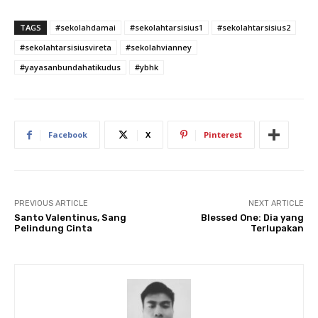
TAGS
#sekolahdamai
#sekolahtarsisius1
#sekolahtarsisius2
#sekolahtarsisiusvireta
#sekolahvianney
#yayasanbundahatikudus
#ybhk
Facebook
X
Pinterest
PREVIOUS ARTICLE
NEXT ARTICLE
Santo Valentinus, Sang
Blessed One: Dia yang
Pelindung Cinta
Terlupakan