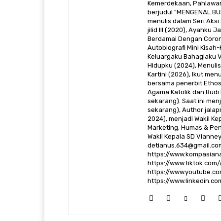
Kemerdekaan, Pahlawan 
berjudul "MENGENAL BUD
menulis dalam Seri Aksi
jilid III (2020), Ayahku
Berdamai Dengan Corona 
Autobiografi Mini Kisah
Keluargaku Bahagiaku Vol
Hidupku (2024), Menulis 
Kartini (2026), Ikut men
bersama penerbit Ethos
Agama Katolik dan Budi 
sekarang). Saat ini me
sekarang), Author jalap
2024), menjadi Wakil Ke
Marketing, Humas & Pe
Wakil Kepala SD Vianney
detianus.634@gmail.com
https://www.kompasiana
https://www.tiktok.com
https://www.youtube.com
https://www.linkedin.c