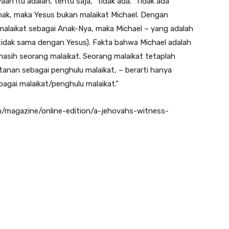
an itu adalah, tentu saja, “tidak ada.” Tidak ada
nak, maka Yesus bukan malaikat Michael. Dengan
malaikat sebagai Anak-Nya, maka Michael – yang adalah
(tidak sama dengan Yesus). Fakta bahwa Michael adalah
masih seorang malaikat. Seorang malaikat tetaplah
anan sebagai penghulu malaikat, – berarti hanya
agai malaikat/penghulu malaikat.”
m/magazine/online-edition/a-jehovahs-witness-