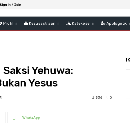
Sign in / Join
Profil
Kesusastraan
Katekese
Apologetik
I
n Saksi Yehuwa:
Bukan Yesus
836
0
5
t
WhatsApp