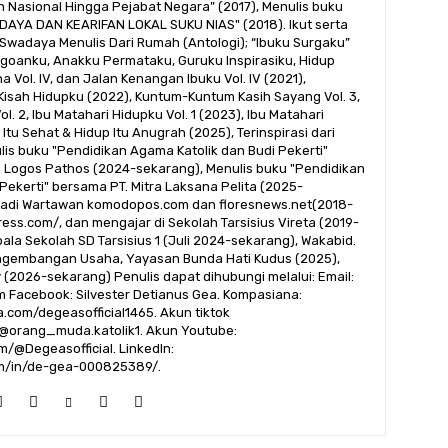
Nasional Hingga Pejabat Negara” (2017), Menulis buku
AYA DAN KEARIFAN LOKAL SUKU NIAS" (2018). Ikut serta
 Swadaya Menulis Dari Rumah (Antologi); “Ibuku Surgaku”
 Jagoanku, Anakku Permataku, Guruku Inspirasiku, Hidup
Vol. IV, dan Jalan Kenangan Ibuku Vol. IV (2021),
-Kisah Hidupku (2022), Kuntum-Kuntum Kasih Sayang Vol. 3,
. 2, Ibu Matahari Hidupku Vol. 1 (2023), Ibu Matahari
Itu Sehat & Hidup Itu Anugrah (2025), Terinspirasi dari
ulis buku "Pendidikan Agama Katolik dan Budi Pekerti"
 Logos Pathos (2024-sekarang), Menulis buku "Pendidikan
Pekerti" bersama PT. Mitra Laksana Pelita (2025-
njadi Wartawan komodopos.com dan floresnews.net(2018-
ress.com/, dan mengajar di Sekolah Tarsisius Vireta (2019-
pala Sekolah SD Tarsisius 1 (Juli 2024-sekarang), Wakabid.
ngembangan Usaha, Yayasan Bunda Hati Kudus (2025),
 (2026-sekarang) Penulis dapat dihubungi melalui: Email:
 Facebook: Silvester Detianus Gea. Kompasiana:
.com/degeasofficial1465. Akun tiktok
/@orang_muda.katolik1. Akun Youtube:
/@Degeasofficial. LinkedIn:
om/in/de-gea-000825389/.