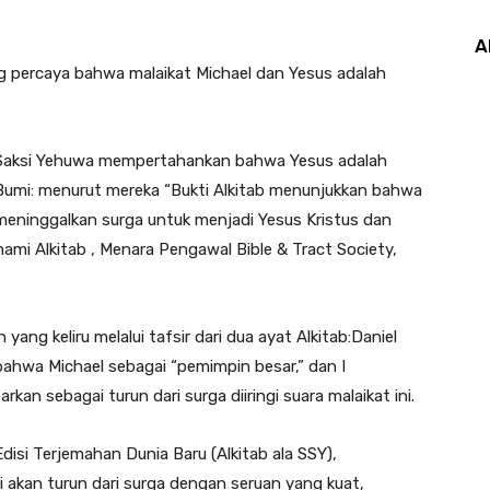
A
g percaya bahwa malaikat Michael dan Yesus adalah
i-Saksi Yehuwa mempertahankan bahwa Yesus adalah
Bumi: menurut mereka “Bukti Alkitab menunjukkan bahwa
meninggalkan surga untuk menjadi Yesus Kristus dan
ami Alkitab , Menara Pengawal Bible & Tract Society,
ng keliru melalui tafsir dari dua ayat Alkitab:Daniel
 bahwa Michael sebagai “pemimpin besar,” dan I
kan sebagai turun dari surga diiringi suara malaikat ini.
isi Terjemahan Dunia Baru (Alkitab ala SSY),
i akan turun dari surga dengan seruan yang kuat,