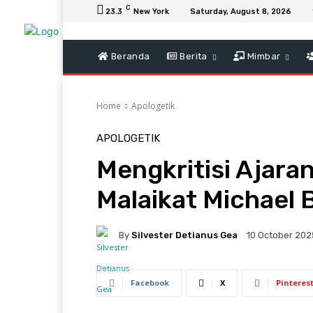
C
23.3
New York
Saturday, August 8, 2026
Beranda
Berita
Mimbar
Home
Apologetik
APOLOGETIK
Mengkritisi Ajara
Malaikat Michael 
By
Silvester Detianus Gea
10 October 202
Facebook
X
Pinteres