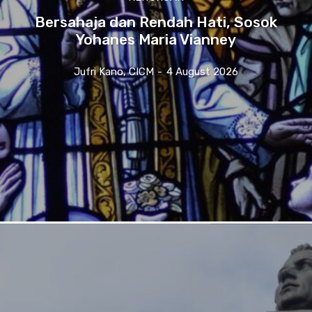
Bersahaja dan Rendah Hati, Sosok
Yohanes Maria Vianney
Jufri Kano, CICM
-
4 August 2026