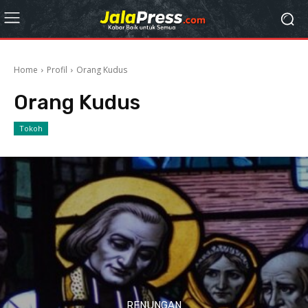
Home
Profil
Orang Kudus
Orang Kudus
Tokoh
RENUNGAN