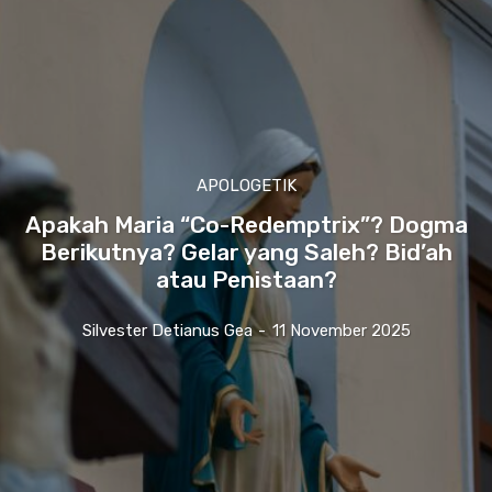
APOLOGETIK
Apakah Maria “Co-Redemptrix”? Dogma
Berikutnya? Gelar yang Saleh? Bid’ah
atau Penistaan?
Silvester Detianus Gea
-
11 November 2025