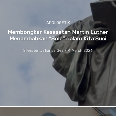
APOLOGETIK
Membongkar Kesesatan Martin Luther
Menambahkan “Sola” dalam Kita Suci
Silvester Detianus Gea
-
4 March 2026