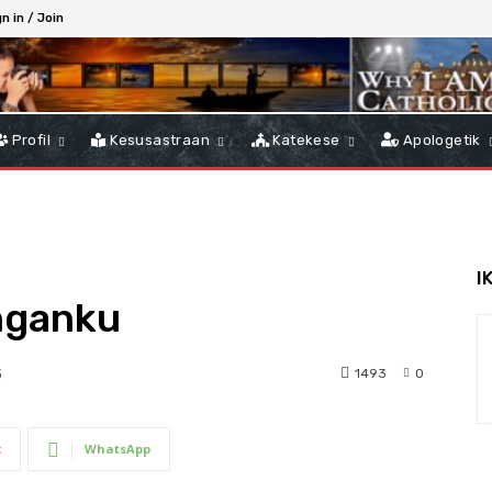
n in / Join
Profil
Kesusastraan
Katekese
Apologetik
I
nganku
1493
0
3
t
WhatsApp