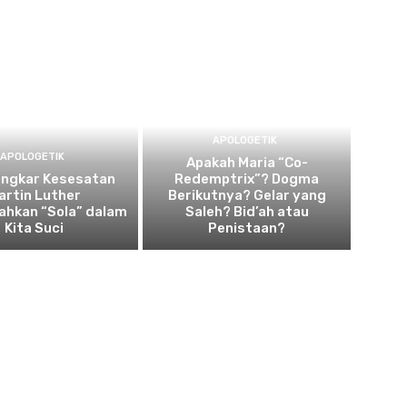
APOLOGETIK
APOLOGETIK
Apakah Maria “Co-
ngkar Kesesatan
Redemptrix”? Dogma
artin Luther
Berikutnya? Gelar yang
hkan “Sola” dalam
Saleh? Bid’ah atau
Kita Suci
Penistaan?