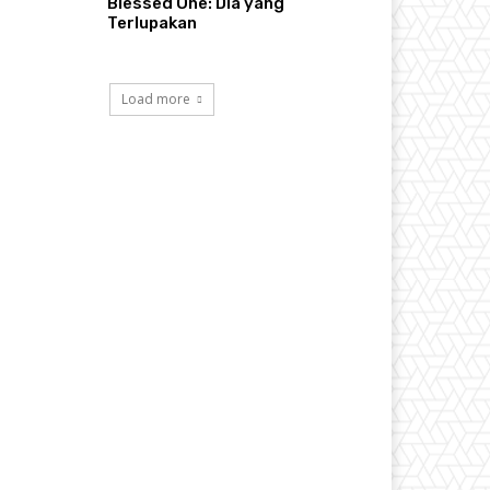
Blessed One: Dia yang
Terlupakan
Load more