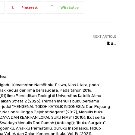
Pinterest
WhatsApp
NEXT ARTICLE
Ibu…
Gea
iligodu, Kecamatan Namöhalu-Esiwa, Nias Utara, pada
nak kedua dari lima bersaudara. Pada tahun 2016,
S1) Ilmu Pendidikan Teologi di Universitas Katolik Atma
aikan Strata 2 (2023). Pernah menulis buku bersama
rjudul “MENGENAL TOKOH KATOLIK INDONESIA: Dari Pejuang
Nasional Hingga Pejabat Negara” (2017), Menulis buku
AYA DAN KEARIFAN LOKAL SUKU NIAS" (2018). Ikut serta
 Swadaya Menulis Dari Rumah (Antologi); “Ibuku Surgaku”
 Jagoanku, Anakku Permataku, Guruku Inspirasiku, Hidup
Vol. IV, dan Jalan Kenangan Ibuku Vol. IV (2021),