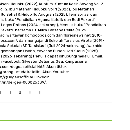
-Kisah Hidupku (2022), Kuntum-Kuntum Kasih Sayang Vol. 3,
. 2, Ibu Matahari Hidupku Vol. 1 (2023), Ibu Matahari
Itu Sehat & Hidup Itu Anugrah (2025), Terinspirasi dari
ulis buku "Pendidikan Agama Katolik dan Budi Pekerti"
 Logos Pathos (2024-sekarang), Menulis buku "Pendidikan
Pekerti" bersama PT. Mitra Laksana Pelita (2025-
njadi Wartawan komodopos.com dan floresnews.net(2018-
ress.com/, dan mengajar di Sekolah Tarsisius Vireta (2019-
pala Sekolah SD Tarsisius 1 (Juli 2024-sekarang), Wakabid.
ngembangan Usaha, Yayasan Bunda Hati Kudus (2025),
 (2026-sekarang) Penulis dapat dihubungi melalui: Email:
 Facebook: Silvester Detianus Gea. Kompasiana:
.com/degeasofficial1465. Akun tiktok
/@orang_muda.katolik1. Akun Youtube:
/@Degeasofficial. LinkedIn:
om/in/de-gea-000825389/.