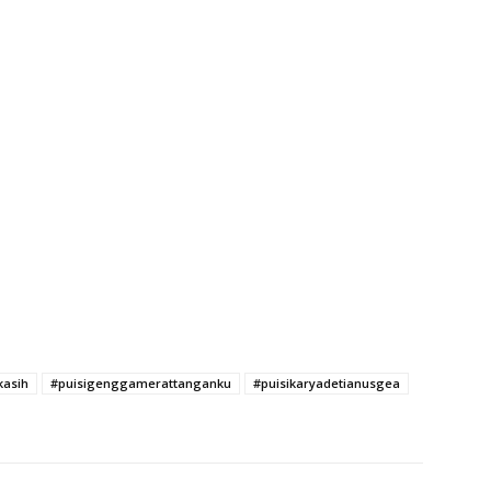
asih
#puisigenggamerattanganku
#puisikaryadetianusgea