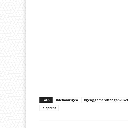
TAGS
#detianusgea
#genggamerattangankukek
jalapress