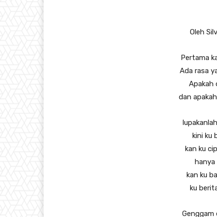
Oleh Sil
Pertama k
Ada rasa y
Apakah 
dan apakah
lupakanla
kini ku
kan ku ci
hanya 
kan ku b
ku berit
Genggam e