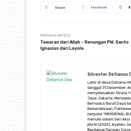
Facebook
X
Share
PREVIOUS ARTICLE
Tawaran dari Allah – Renungan PW. Santo
Ignasius dari Loyola
Silvester Detianus 
Lahir di desa Dahana H
tanggal 31 Desember. A
menyelesaikan Strata 1 (
Jaya-Jakarta. Menyeles
Bernadus Barat Daya be
Kemerdekaan, Pahlawan 
berjudul "MENGENAL BUD
menulis dalam Seri Aksi
jilid III (2020), Ayahku
Berdamai Dengan Corona 