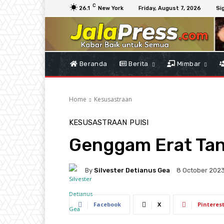
C
26.1
New York
Friday, August 7, 2026
Sig
Beranda
Berita
Mimbar
Home
Kesusastraan
KESUSASTRAAN
PUISI
Genggam Erat Ta
By
Silvester Detianus Gea
8 October 202
Facebook
X
Pinteres