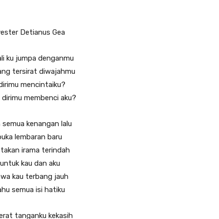
vester Detianus Gea
ali ku jumpa denganmu
ang tersirat diwajahmu
dirimu mencintaiku?
 dirimu membenci aku?
h semua kenangan lalu
 buka lembaran baru
ptakan irama terindah
untuk kau dan aku
awa kau terbang jauh
ahu semua isi hatiku
rat tanganku kekasih