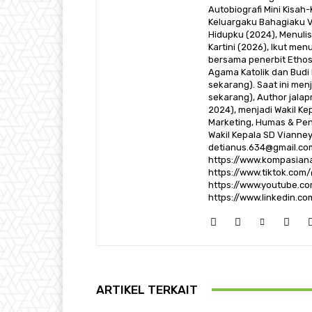
Autobiografi Mini Kisah
Keluargaku Bahagiaku Vol
Hidupku (2024), Menulis 
Kartini (2026), Ikut men
bersama penerbit Ethos
Agama Katolik dan Budi 
sekarang). Saat ini me
sekarang), Author jalap
2024), menjadi Wakil Ke
Marketing, Humas & Pe
Wakil Kepala SD Vianney
detianus.634@gmail.com
https://www.kompasiana
https://www.tiktok.com
https://www.youtube.com
https://www.linkedin.c
ARTIKEL TERKAIT