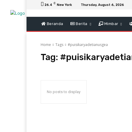
C
26.4
New York
Thursday, August 6, 2026
Beranda
Berita
Mimbar
Home
Tags
#puisikaryadetianusgea
Tag:
#puisikaryadeti
No posts to display