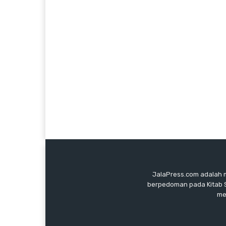
JalaPress.com adalah m
berpedoman pada Kitab Su
me