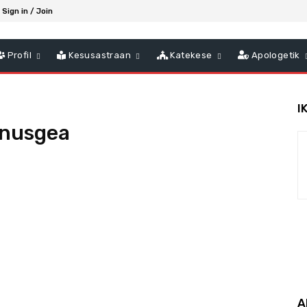
Sign in / Join
Profil
Kesusastraan
Katekese
Apologetik
I
anusgea
A