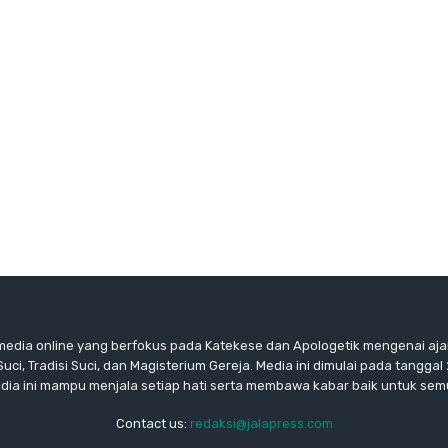
edia online yang berfokus pada Katekese dan Apologetik mengenai ajar
ci, Tradisi Suci, dan Magisterium Gereja. Media ini dimulai pada tanggal
dia ini mampu menjala setiap hati serta membawa kabar baik untuk sem
Contact us:
redaksi@jalapress.com