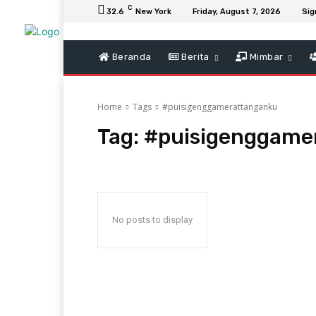
C
32.6
New York
Friday, August 7, 2026
Sig
Beranda
Berita
Mimbar
Home
Tags
#puisigenggamerattanganku
Tag:
#puisigenggame
No posts to display