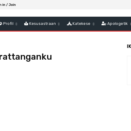
n in / Join
Profil
Kesusastraan
Katekese
Apologetik
I
rattanganku