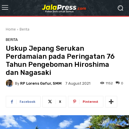
Home
Berita
BERITA
Uskup Jepang Serukan
Perdamaian pada Peringatan 76
Tahun Pengeboman Hiroshima
dan Nagasaki
By
RP Lorens Gafur, SMM
1152
0
7 August 2021
Facebook
X
Pinterest