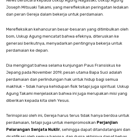
News berbicara kepada Uskup Agung Nagasaki, Uskup Agung
Joseph Mitsuaki Takami, yang merefleksikan peringatan ledakan
dan peran Gereja dalam bekerja untuk perdamaian.
Merefleksikan kehancuran besar-besaran yang ditimbulkan oleh
bom, Uskup Agung mencatat bahwa efeknya, diteruskan ke
generasi berikutnya, menyadarkan pentingnya bekerja untuk
perdamaian ke depan.
Dia mengingat bahwa selama kunjungan Paus Fransiskus ke
Jepang pada November 2019, pesan utama Bapa Suci adalah
perdamaian dan perlindungan hak untuk hidup bagi semua
makhluk – tidak hanya kehidupan fisik tetapi juga spiritual. Uskup
Agung Takami menjelaskan bahwa ini juga merupakan misi yang
diberikan kepada kita oleh Yesus.
Terinspirasi oleh ini, Gereja harus terus tidak hanya berdoa untuk
perdamaian, tetapi juga untuk mempromosikan
Perjanjian
Pelarangan Senjata Nuklir
, sehingga dapat ditandatangani dan
diratifikasi oleh semua bangsa, dan dunia akhirnya dapat bebas