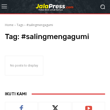
Home
Tags
#salingmengagumi
Tag:
#salingmengagumi
No posts to display
IKUTI KAMI