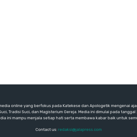
edia online yang berfokus pada Katekese dan Apologetik mengenai ajar
ci, Tradisi Suci, dan Magisterium Gereja. Media ini dimulai pada tanggal
dia ini mampu menjala setiap hati serta membawa kabar baik untuk sem
Contact us:
redaksi@jalapress.com