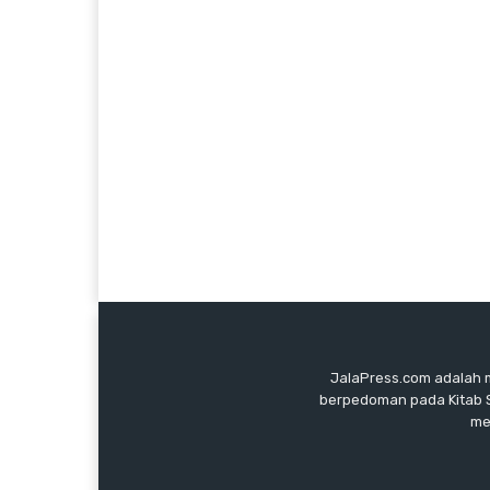
JalaPress.com adalah m
berpedoman pada Kitab Su
me