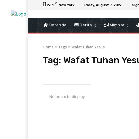
C
26.1
New York
Friday, August 7, 2026
Sign
Beranda
Berita
Mimbar
Home
Tags
Wafat Tuhan Yesus
Tag:
Wafat Tuhan Yes
No posts to display