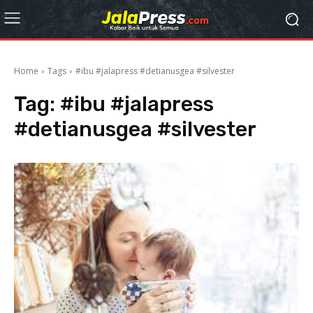
Home
Tags
#ibu #jalapress #detianusgea #silvester
Tag:
#ibu #jalapress
#detianusgea #silvester