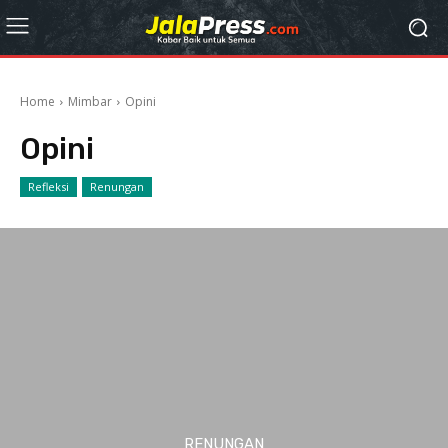
Home
Mimbar
Opini
Opini
Refleksi
Renungan
RENUNGAN