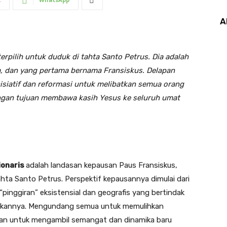
A
erpilih
untuk duduk di tahta
S
anto
P
etrus
. Dia adalah
a, dan yang pertama bernama Fran
s
is
kus
. Delapan
isiatif dan reformasi untuk melibatkan semua orang
ngan tujuan membawa kasih Yesus ke seluruh umat
ionaris
adalah landasan kepausan Paus Fransiskus,
ahta Santo Petrus. Perspektif kepausannya dimulai dari
“pinggiran” eksistensial dan geografis yang bertindak
dakannya. Mengundang semua untuk memulihkan
riman untuk mengambil semangat dan dinamika baru