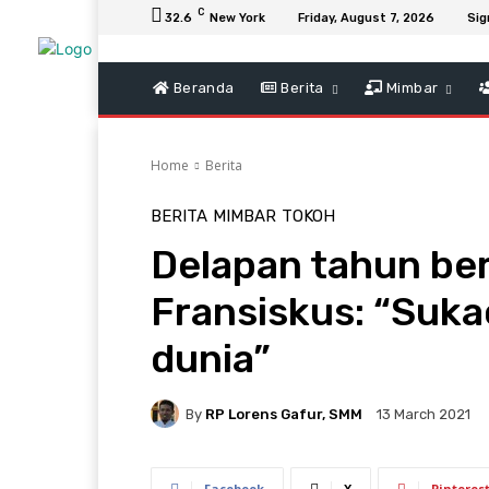
C
32.6
New York
Friday, August 7, 2026
Sig
Beranda
Berita
Mimbar
Home
Berita
BERITA
MIMBAR
TOKOH
Delapan tahun be
Fransiskus: “Sukac
dunia”
By
RP Lorens Gafur, SMM
13 March 2021
Facebook
X
Pinteres