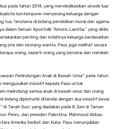
skus pada tahun 2014, yang mendedikasikan sinode luar
idualistis kontemporer menyerang keluarga dengan
 tua, terutama di bidang pendidikan moral dan agama.
a dalam Seruan Apostolik “Amoris Laetitia,” yang dirilis
 menekankan penting dan indahnya keluarga berdasarkan
ang pria dan seorang wanita. Paus juga melihat secara
eberapa orang, seperti orang yang bercerai dan menikah
Kepausan Perlindungan Anak di Bawah Umur” pada tahun
k mengusulkan inisiatif kepada Paus untuk
am melindungi semua anak di bawah umur dan orang
i bidang diplomatik ditandai dengan dua inisiatif besar:
 di Tanah Suci, yang diadakan pada 8 Juni di Taman
imon Peres, dan presiden Palestina, Mahmoud Abbas.
tara Amerika Serikat dan Kuba. Paus menunjukkan