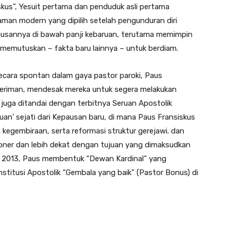
us”, Yesuit pertama dan penduduk asli pertama
aman modern yang dipilih setelah pengunduran diri
ausannya di bawah panji kebaruan, terutama memimpin
a memutuskan – fakta baru lainnya – untuk berdiam.
secara spontan dalam gaya pastor paroki, Paus
eriman, mendesak mereka untuk segera melakukan
juga ditandai dengan terbitnya Seruan Apostolik
an’ sejati dari Kepausan baru, di mana Paus Fransiskus
 kegembiraan, serta reformasi struktur gerejawi. dan
ioner dan lebih dekat dengan tujuan yang dimaksudkan
un 2013, Paus membentuk “Dewan Kardinal” yang
stitusi Apostolik “Gembala yang baik” (Pastor Bonus) di