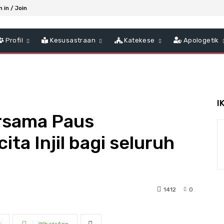
n in / Join
Profil
Kesusastraan
Katekese
Apologetik
I
rsama Paus
ita Injil bagi seluruh
1412
0
t
WhatsApp