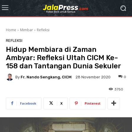
Home
Mimbar
Refleksi
REFLEKSI
Hidup Membiara di Zaman
Ambyar: Refleksi Ultah CICM Ke-
158 dan Tantangan Dunia Sekuler
By
Fr. Nando Sengkang, CICM
0
28 November 2020
3750
Facebook
X
Pinterest