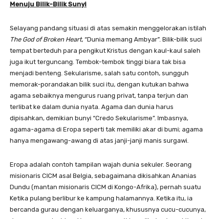
Menuju Bilik-Bilik Sunyi
Selayang pandang situasi di atas semakin menggelorakan istilah
The God of Broken Heart
, “Dunia memang Ambyar”. Bilik-bilik suci
tempat berteduh para pengikut Kristus dengan kaul-kaul saleh
juga ikut terguncang. Tembok-tembok tinggi biara tak bisa
menjadi benteng. Sekularisme, salah satu contoh, sungguh
memorak-porandakan bilik suci itu, dengan kutukan bahwa
agama sebaiknya mengurus ruang privat, tanpa terjun dan
terlibat ke dalam dunia nyata. Agama dan dunia harus
dipisahkan, demikian bunyi “Credo Sekularisme”. Imbasnya,
agama-agama di Eropa seperti tak memiliki akar di bumi; agama
hanya mengawang-awang di atas janji-janji manis surgawi.
Eropa adalah contoh tampilan wajah dunia sekuler. Seorang
misionaris CICM asal Belgia, sebagaimana dikisahkan Ananias
Dundu (mantan misionaris CICM di Kongo-Afrika), pernah suatu
Ketika pulang berlibur ke kampung halamannya. Ketika itu, ia
bercanda gurau dengan keluarganya, khususnya cucu-cucunya,