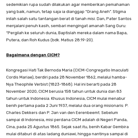
sedemikian rupa sudah dilakukan agar memberikan pemahaman
yang baik, namun, tetap saja ia dianggap “Orang Aneh”. Stigma
inilah salah satu tantangan berat di tanah misi. Dan, Pater Santos
menjalani penuh kasih, sembari mengingat amanah Sang Guru:
“Pergilah ke seluruh dunia, Baptislah mereka dalam nama Bapa,
Putera, dan Roh Kudus (bdk. Matius 28:19-20).
Bagaimana dengan CICM?
Kongregasi Hati Tak Bernoda Maria (CICM-Congregatio Imaculati
Cordis Mariae), berdiri pada 28 November 1862, melalui hamba-
Nya Theophile Verbist (1823-1868). Hal ini berarti pada 28
November 2020, CICM berusia 158 tahun untuk dunia dan 83
tahun untuk Indonesia. Khusus Indonesia, CICM mulai menabur
benih pertama pada 2 Juni 1937, melalui dua orang misionaris: P.
Charles Dekkers dan P. Jan van den Eerenbeemt. Sebelum
sampai di Indonesia, misi perdana CICM adalah di Negeri Panda,
Cina, pada 25 Agustus 1865. Sejak saat itu, benih Kabar Gembira
mulai ditaburi di atas ladang duniawi, hingga nantinya sampai di