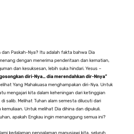
 dan Paskah-Nya? Itu adalah fakta bahwa Dia
a menang dengan menerima penderitaan dan kematian,
guman dan kesuksesan, lebih suka hindari. Yesus –
osongkan diri-Nya… dia merendahkan dir-Nnya”
a: melihat Yang Mahakuasa menghampakan diri-Nya. Untuk
u mengajari kita dalam keheningan dari ketinggian
 di salib. Melihat Tuhan alam semesta dilucuti dari
kemuliaan. Untuk melihat Dia dihina dan dipukuli.
uhan, apakah Engkau ingin menanggung semua ini?
lami kedalaman pengalaman manusiawi kita, seluruh