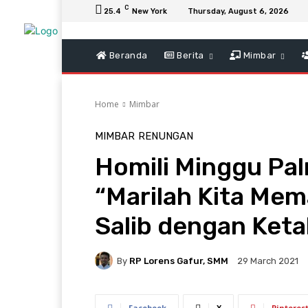
C
25.4
New York
Thursday, August 6, 2026
Beranda
Berita
Mimbar
Home
Mimbar
MIMBAR
RENUNGAN
Homili Minggu Pal
“Marilah Kita Me
Salib dengan Ket
By
RP Lorens Gafur, SMM
29 March 2021
Facebook
X
Pinteres