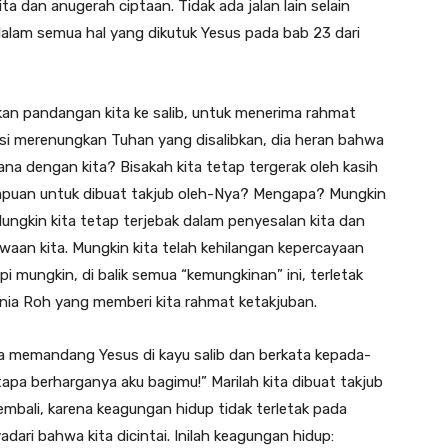
ta dan anugerah ciptaan. Tidak ada jalan lain selain
 dalam semua hal yang dikutuk Yesus pada bab 23 dari
hkan pandangan kita ke salib, untuk menerima rahmat
sisi merenungkan Tuhan yang disalibkan, dia heran bahwa
a dengan kita? Bisakah kita tetap tergerak oleh kasih
mpuan untuk dibuat takjub oleh-Nya? Mengapa? Mungkin
ungkin kita tetap terjebak dalam penyesalan kita dan
waan kita. Mungkin kita telah kehilangan kepercayaan
i mungkin, di balik semua “kemungkinan” ini, terletak
unia Roh yang memberi kita rahmat ketakjuban.
ita memandang Yesus di kayu salib dan berkata kepada-
apa berharganya aku bagimu!” Marilah kita dibuat takjub
embali, karena keagungan hidup tidak terletak pada
ari bahwa kita dicintai. Inilah keagungan hidup: