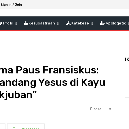
Sign in / Join
Profil
Kesusastraan
Katekese
Apologetik
I
ma Paus Fransiskus:
mandang Yesus di Kayu
akjuban”
1673
0
t
WhatsApp