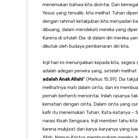
menemukan bahwa kita dicintai. Dan kemegaha
Yesus yang tersalib, kita melihat Tuhan dip
dengan rahmat ketakjuban kita menyadari 
dibuang, dalam mendekati mereka yang diperl
Karena di situlah Dia: di dalam diri mereka ya
dikutuk oleh budaya pembenaran diri kita.
Injil hari ini menunjukkan kepada kita, segera 
adalah adegan perwira yang, setelah melihat
adalah Anak Allah!
” (Markus 15:39). Dia tak
melihatnya mati dalam cinta, dan ini membuat
pernah berhenti mencintai. Inilah rasanya t
kematian dengan cinta. Dalam cinta yang cu
kafir itu menemukan Tuhan. Kata-katanya – Su
narasi Kisah Sengsara. Injil memberi tahu k
karena mukjizat dan karya-karyanya yang lua
Allah. Namun Kristus membungkam mereka, k