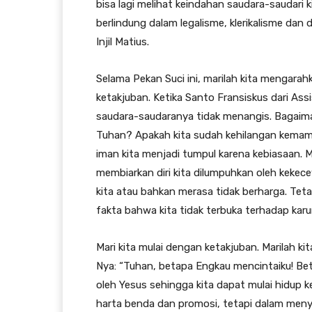
bisa lagi melihat keindahan saudara-saudari ki
berlindung dalam legalisme, klerikalisme dan
Injil Matius.
Selama Pekan Suci ini, marilah kita mengara
ketakjuban. Ketika Santo Fransiskus dari As
saudara-saudaranya tidak menangis. Bagaiman
Tuhan? Apakah kita sudah kehilangan kema
iman kita menjadi tumpul karena kebiasaan. M
membiarkan diri kita dilumpuhkan oleh kekece
kita atau bahkan merasa tidak berharga. Tetap
fakta bahwa kita tidak terbuka terhadap kar
Mari kita mulai dengan ketakjuban. Marilah k
Nya: “Tuhan, betapa Engkau mencintaiku! Bet
oleh Yesus sehingga kita dapat mulai hidup k
harta benda dan promosi, tetapi dalam menyad