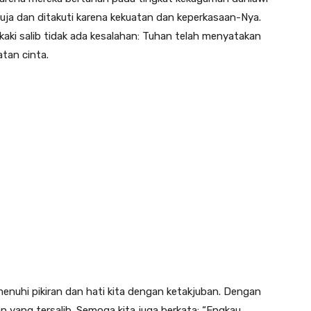
ja dan ditakuti karena kekuatan dan keperkasaan-Nya.
 kaki salib tidak ada kesalahan: Tuhan telah menyatakan
tan cinta.
menuhi pikiran dan hati kita dengan ketakjuban. Dengan
n yang tersalib. Semoga kita juga berkata: “Engkau