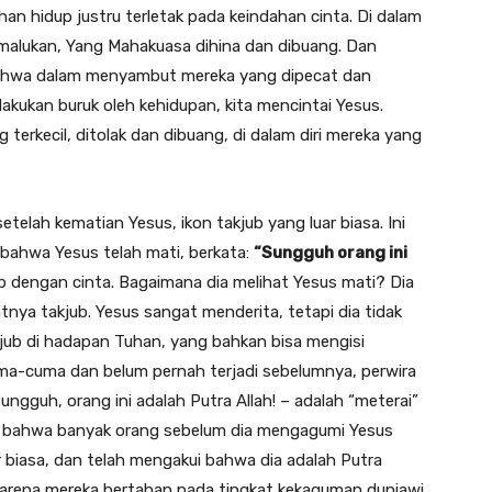
n hidup justru terletak pada keindahan cinta. Di dalam
ermalukan, Yang Mahakuasa dihina dan dibuang. Dan
bahwa dalam menyambut mereka yang dipecat dan
akukan buruk oleh kehidupan, kita mencintai Yesus.
ng terkecil, ditolak dan dibuang, di dalam diri mereka yang
setelah kematian Yesus, ikon takjub yang luar biasa. Ini
 bahwa Yesus telah mati, berkata:
“Sungguh orang ini
jub dengan cinta. Bagaimana dia melihat Yesus mati? Dia
nya takjub. Yesus sangat menderita, tetapi dia tidak
akjub di hadapan Tuhan, yang bahkan bisa mengisi
ma-cuma dan belum pernah terjadi sebelumnya, perwira
ngguh, orang ini adalah Putra Allah! – adalah “meterai”
ita bahwa banyak orang sebelum dia mengagumi Yesus
r biasa, dan telah mengakui bahwa dia adalah Putra
arena mereka bertahan pada tingkat kekaguman duniawi