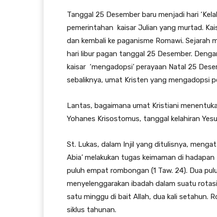
Tanggal 25 Desember baru menjadi hari ‘Kela
pemerintahan kaisar Julian yang murtad. Kais
dan kembali ke paganisme Romawi. Sejarah 
hari libur pagan tanggal 25 Desember. Denga
kaisar ‘mengadopsi’ perayaan Natal 25 Des
sebaliknya, umat Kristen yang mengadopsi pe
Lantas, bagaimana umat Kristiani menentuka
Yohanes Krisostomus, tanggal kelahiran Yesu
St. Lukas, dalam Injil yang ditulisnya, men
Abia’ melakukan tugas keimaman di hadapan T
puluh empat rombongan (1 Taw. 24). Dua pu
menyelenggarakan ibadah dalam suatu rotas
satu minggu di bait Allah, dua kali setahun.
siklus tahunan.