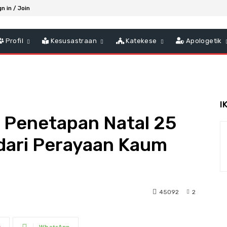
gn in / Join
Profil
Kesusastraan
Katekese
Apologetik
I
: Penetapan Natal 25
dari Perayaan Kaum
45092
2
t
WhatsApp