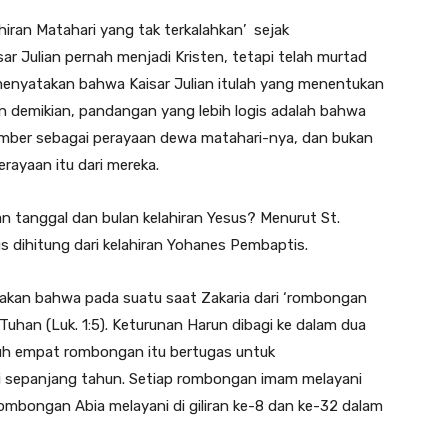
hiran Matahari yang tak terkalahkan’ sejak
ar Julian pernah menjadi Kristen, tetapi telah murtad
menyatakan bahwa Kaisar Julian itulah yang menentukan
n demikian, pandangan yang lebih logis adalah bahwa
ember sebagai perayaan dewa matahari-nya, dan bukan
rayaan itu dari mereka.
n tanggal dan bulan kelahiran Yesus? Menurut St.
s dihitung dari kelahiran Yohanes Pembaptis.
gatakan bahwa pada suatu saat Zakaria dari ‘rombongan
uhan (Luk. 1:5). Keturunan Harun dibagi ke dalam dua
luh empat rombongan itu bertugas untuk
i sepanjang tahun. Setiap rombongan imam melayani
 Rombongan Abia melayani di giliran ke-8 dan ke-32 dalam