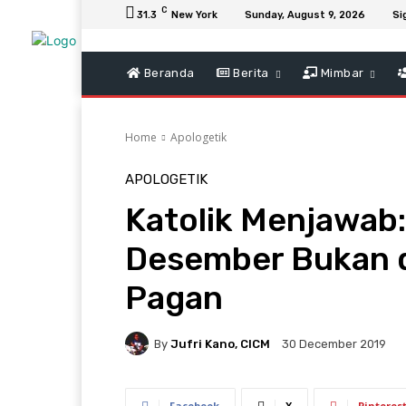
C
31.3
New York
Sunday, August 9, 2026
Si
Beranda
Berita
Mimbar
Home
Apologetik
APOLOGETIK
Katolik Menjawab
Desember Bukan 
Pagan
By
Jufri Kano, CICM
30 December 2019
Facebook
X
Pinteres