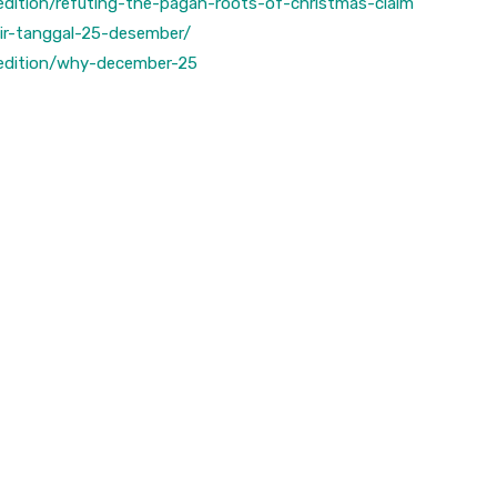
edition/refuting-the-pagan-roots-of-christmas-claim
hir-tanggal-25-desember/
-edition/why-december-25