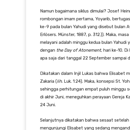
Namun bagaimana siklus dimulai? Josef Hein
rombongan imam pertama, Yoyarib, bertugas
ke-9 pada bulan Yahudi yang disebut bulan Av 
Erlösers. Münster, 1887, p. 312.)). Maka, ma
melayani adalah minggu kedua bulan Yahudi 
dengan
the Day of Atonement
, hari ke-10. Di
apa saja dari tanggal 22 September sampai 
Dikatakan dalam Injil Lukas bahwa Elisabet
Zakaria (
lih
. Luk. 1:24). Maka, konsepsi St. Y
sehingga perhitungan empat puluh minggu 
di akhir Juni, meneguhkan perayaan Gereja K
24 Juni.
Selanjutnya dikatakan bahwa sesaat setelah
mengunjungi Elisabet yang sedang mengandu