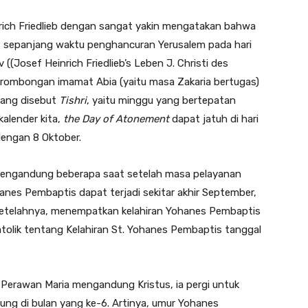
rich Friedlieb dengan sangat yakin mengatakan bahwa
 sepanjang waktu penghancuran Yerusalem pada hari
((Josef Heinrich Friedlieb’s Leben J. Christi des
sa rombongan imamat Abia (yaitu masa Zakaria bertugas)
yang disebut
Tishri
, yaitu minggu yang bertepatan
 kalender kita,
the Day of Atonement
dapat jatuh di hari
dengan 8 Oktober.
 mengandung beberapa saat setelah masa pelayanan
ohanes Pembaptis dapat terjadi sekitar akhir September,
setelahnya, menempatkan kelahiran Yohanes Pembaptis
atolik tentang Kelahiran St. Yohanes Pembaptis tanggal
 Perawan Maria mengandung Kristus, ia pergi untuk
ng di bulan yang ke-6. Artinya, umur Yohanes