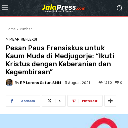
Home
Mimbar
MIMBAR
REFLEKSI
Pesan Paus Fransiskus untuk
Kaum Muda di Medjugorje: “Ikuti
Kristus dengan Keberanian dan
Kegembiraan”
By
RP Lorens Gafur, SMM
1250
0
3 August 2021
Facebook
X
Pinterest