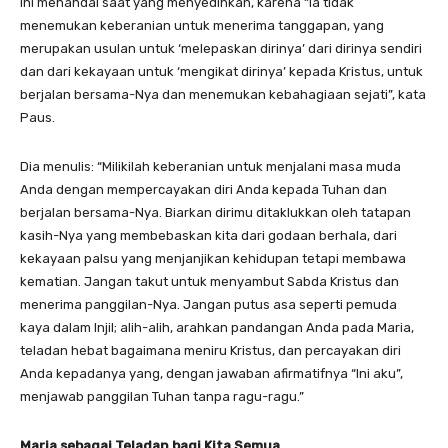
Ini menandai saat yang menyedihkan, karena “ia tidak
menemukan keberanian untuk menerima tanggapan, yang
merupakan usulan untuk ‘melepaskan dirinya’ dari dirinya sendiri
dan dari kekayaan untuk ‘mengikat dirinya’ kepada Kristus, untuk
berjalan bersama-Nya dan menemukan kebahagiaan sejati”, kata
Paus.
Dia menulis: “Milikilah keberanian untuk menjalani masa muda
Anda dengan mempercayakan diri Anda kepada Tuhan dan
berjalan bersama-Nya. Biarkan dirimu ditaklukkan oleh tatapan
kasih-Nya yang membebaskan kita dari godaan berhala, dari
kekayaan palsu yang menjanjikan kehidupan tetapi membawa
kematian. Jangan takut untuk menyambut Sabda Kristus dan
menerima panggilan-Nya. Jangan putus asa seperti pemuda
kaya dalam Injil; alih-alih, arahkan pandangan Anda pada Maria,
teladan hebat bagaimana meniru Kristus, dan percayakan diri
Anda kepadanya yang, dengan jawaban afirmatifnya “Ini aku”,
menjawab panggilan Tuhan tanpa ragu-ragu.”
Maria sebagai
T
eladan bagi
K
ita
S
emua