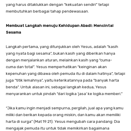
yang harus ditaklukkan dengan “kekuatan sendiri” tetapi
membutuhkan berbagai tahap pendewasaan.
Membuat
L
angkah menuju
K
ehidupan
A
badi:
M
encintai
S
esama
Langkah pertama, yang ditunjukkan oleh Yesus, adalah “kasih
yang nyata bagi sesama”, bukan kasih yang diberikan hanya
dengan menjalankan aturan, melainkan kasih yang “cuma-
cuma dan total”. Yesus memperhatikan “keinginan akan
kepenuhan yang dibawa oleh pemuda itu di dalam hatinya”, tetapi
juga “titik lemahnya”, yaitu keterikatannya pada “banyak harta
benda”. Untuk alasan ini, sebagai langkah kedua, Yesus
menyarankan untuk pindah “dari logika ‘jasa’ ke logika memberi.”
“Jika kamu ingin menjadi sempurna, pergilah, jual apa yang kamu
miliki dan berikan kepada orang miskin, dan kamu akan memiliki
harta di surga” (Mat 19:21). Yesus mengubah cara pandang: Dia
mengajak pemuda itu untuk tidak memikirkan bagaimana