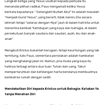
Langkah ketiga yang Yesus usulkan kepada pemuda itu
menandai pilihan radikal, Paus mengamati ketika Yesus
berkata kepadanya: ” Datanglah! Ikutlah Aku!” Ini adalah masalah
“menjadi murid Yesus”, yang berarti, tidak meniru Dia secara
lahiriah tetapi “selaras dengan-Nya” jauh di dalam hati kita untuk
menerima kembali “kehidupan yang kaya dan bahagia, di dalam
persekutuan banyak saudara dan saudari, ayah, ibu dan anak-
anak”.
Mengikuti Kristus bukanlah kerugian, tetapi keuntungan yang tak
terhitung, tulis Paus, sementara penolakan adalah hambatan
yang menghalangi jalan ini. Namun, pria muda yang kaya itu
hatinya terbagi antara dua tuan: Tuhan dan uang. Takut
mempertaruhkan dan kehilangan harta bendanya membuatnya
kembali ke rumah dengan sedih.
Mendekatkan
D
iri kepada Kristus untuk
B
ahagia:
K
atakan
Y
a
tanpa
M
enahan
D
iri