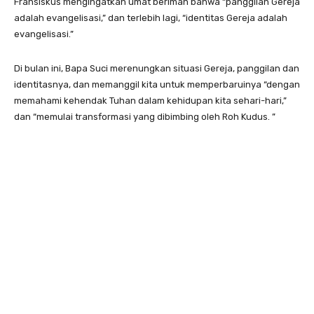
Fransiskus mengingatkan umat beriman bahwa “panggilan Gereja
adalah evangelisasi,” dan terlebih lagi, “identitas Gereja adalah
evangelisasi.”
Di bulan ini, Bapa Suci merenungkan situasi Gereja, panggilan dan
identitasnya, dan memanggil kita untuk memperbaruinya “dengan
memahami kehendak Tuhan dalam kehidupan kita sehari-hari,”
dan “memulai transformasi yang dibimbing oleh Roh Kudus. ”