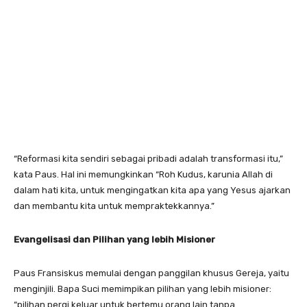
“Reformasi kita sendiri sebagai pribadi adalah transformasi itu,”
kata Paus. Hal ini memungkinkan “Roh Kudus, karunia Allah di
dalam hati kita, untuk mengingatkan kita apa yang Yesus ajarkan
dan membantu kita untuk mempraktekkannya.”
Evangelisasi dan
P
ilihan yang lebih
M
ision
er
Paus Fransiskus memulai dengan panggilan khusus Gereja, yaitu
menginjili. Bapa Suci memimpikan pilihan yang lebih misioner:
“pilihan pergi keluar untuk bertemu orang lain tanpa