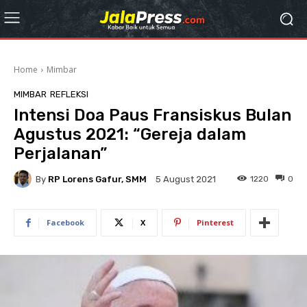
Home
Mimbar
MIMBAR
REFLEKSI
Intensi Doa Paus Fransiskus Bulan
Agustus 2021: “Gereja dalam
Perjalanan”
By
RP Lorens Gafur, SMM
1220
0
5 August 2021
Facebook
X
Pinterest