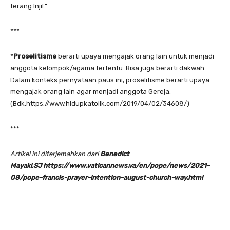
terang Injil.”
***
*
Proselitisme
berarti upaya mengajak orang lain untuk menjadi
anggota kelompok/agama tertentu. Bisa juga berarti dakwah.
Dalam konteks pernyataan paus ini, proselitisme berarti upaya
mengajak orang lain agar menjadi anggota Gereja.
(Bdk.https://www.hidupkatolik.com/2019/04/02/34608/)
***
Artikel ini diterjemahkan dari
Benedict
Mayaki,SJ
https://www.vaticannews.va/en/pope/news/2021-
08/pope-francis-prayer-intention-august-church-way.html