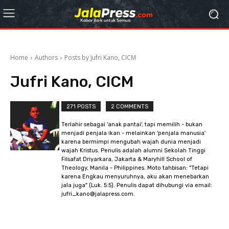
Home
Authors
Posts by Jufri Kano, CICM
Jufri Kano, CICM
271 POSTS
2 COMMENTS
Terlahir sebagai 'anak pantai', tapi memilih - bukan
menjadi penjala ikan - melainkan 'penjala manusia'
karena bermimpi mengubah wajah dunia menjadi
wajah Kristus. Penulis adalah alumni Sekolah Tinggi
Filsafat Driyarkara, Jakarta & Maryhill School of
Theology, Manila - Philippines. Moto tahbisan: "Tetapi
karena Engkau menyuruhnya, aku akan menebarkan
jala juga" (Luk. 5:5). Penulis dapat dihubungi via email:
jufri_kano@jalapress.com.