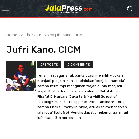
Home
Authors
Posts by Jufri Kano, CICM
Jufri Kano, CICM
271 POSTS
2 COMMENTS
Terlahir sebagai 'anak pantai', tapi memilih - bukan
menjadi penjala ikan - melainkan 'penjala manusia'
karena bermimpi mengubah wajah dunia menjadi
wajah Kristus. Penulis adalah alumni Sekolah Tinggi
Filsafat Driyarkara, Jakarta & Maryhill School of
Theology, Manila - Philippines. Moto tahbisan: "Tetapi
karena Engkau menyuruhnya, aku akan menebarkan
jala juga" (Luk. 5:5). Penulis dapat dihubungi via email:
jufri_kano@jalapress.com.