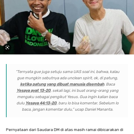
“Ternyata gue juga setuju sama UAS soal ini, bahwa, kalau
gue mungkin sebutnya ada
unclean spirit
, ok, di patung,
ketika patung yang dibuat manusia disembah
. Baca
Yesaya ayat 13-20
, sekali lagi, ini buat orang-orang yang
mengaku sebagai pengikut Yesus. Gua ingin kalian baca
dulu
Yesaya 44:13-20
, baru lo bisa komentar. Sebelum lo
baca, jangan komentar dulu,” ucap Daniel Mananta.
Pernyataan dari Saudara DM di atas masih ramai dibicarakan di