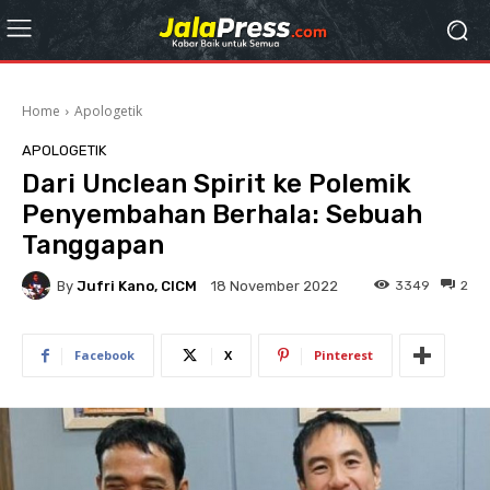
Home
Apologetik
APOLOGETIK
Dari Unclean Spirit ke Polemik
Penyembahan Berhala: Sebuah
Tanggapan
By
Jufri Kano, CICM
3349
2
18 November 2022
Facebook
X
Pinterest