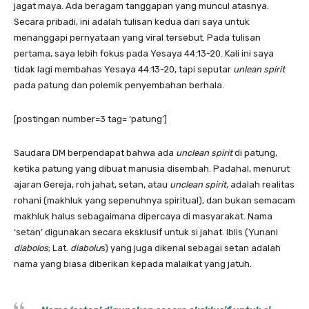
jagat maya. Ada beragam tanggapan yang muncul atasnya.
Secara pribadi, ini adalah tulisan kedua dari saya untuk
menanggapi pernyataan yang viral tersebut. Pada tulisan
pertama, saya lebih fokus pada Yesaya 44:13-20. Kali ini saya
tidak lagi membahas Yesaya 44:13-20, tapi seputar
unlean spirit
pada patung dan polemik penyembahan berhala.
[postingan number=3 tag= ‘patung’]
Saudara DM berpendapat bahwa ada
unclean spirit
di patung,
ketika patung yang dibuat manusia disembah. Padahal, menurut
ajaran Gereja, roh jahat, setan, atau
unclean spirit
, adalah realitas
rohani (makhluk yang sepenuhnya spiritual), dan bukan semacam
makhluk halus sebagaimana dipercaya di masyarakat. Nama
‘setan’ digunakan secara eksklusif untuk si jahat. Iblis (Yunani
diabolos
; Lat.
diabolu
s) yang juga dikenal sebagai setan adalah
nama yang biasa diberikan kepada malaikat yang jatuh.