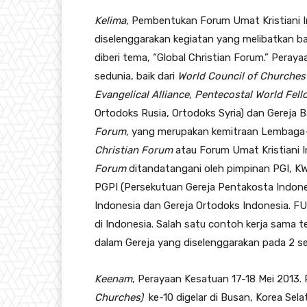
Kelima
, Pembentukan Forum Umat Kristiani I
diselenggarakan kegiatan yang melibatkan ban
diberi tema, “Global Christian Forum.” Peraya
sedunia, baik dari
World Council of Churches
Evangelical Alliance
,
Pentecostal World Fell
Ortodoks Rusia, Ortodoks Syria) dan Gereja
Forum
, yang merupakan kemitraan Lembaga-
Christian Forum
atau Forum Umat Kristiani I
Forum
ditandatangani oleh pimpinan PGI, KWI
PGPI (Persekutuan Gereja Pentakosta Indones
Indonesia dan Gereja Ortodoks Indonesia. FU
di Indonesia. Salah satu contoh kerja sama 
dalam Gereja yang diselenggarakan pada 2 s
Keenam
, Perayaan Kesatuan 17-18 Mei 2013.
Churches)
ke-10 digelar di Busan, Korea Sel