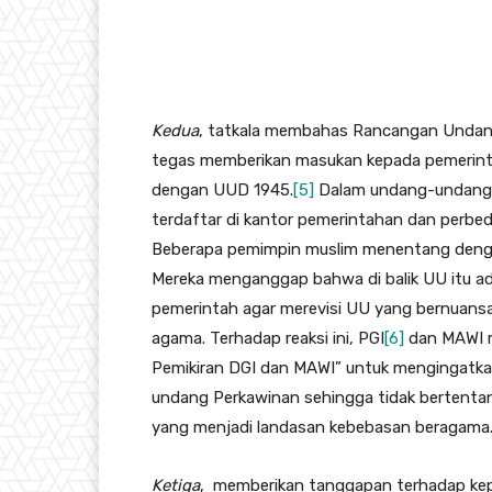
Kedua
, tatkala membahas Rancangan Undan
tegas memberikan masukan kepada pemerinta
dengan UUD 1945.
[5]
Dalam undang-undang i
terdaftar di kantor pemerintahan dan perbe
Beberapa pemimpin muslim menentang deng
Mereka menganggap bahwa di balik UU itu a
pemerintah agar merevisi UU yang bernuansa 
agama. Terhadap reaksi ini, PGI
[6]
dan MAWI m
Pemikiran DGI dan MAWI” untuk mengingatk
undang Perkawinan sehingga tidak bertenta
yang menjadi landasan kebebasan beragama
Ketiga
, memberikan tanggapan terhadap kep