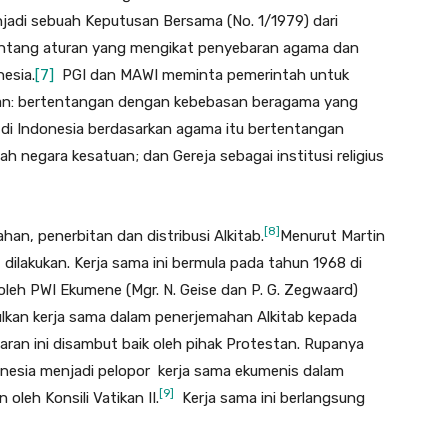
jadi sebuah Keputusan Bersama (No. 1/1979) dari
entang aturan yang mengikat penyebaran agama dan
nesia.
[7]
PGI dan MAWI meminta pemerintah untuk
san: bertentangan dengan kebebasan beragama yang
di Indonesia berdasarkan agama itu bertentangan
 negara kesatuan; dan Gereja sebagai institusi religius
[8]
han, penerbitan dan distribusi Alkitab.
Menurut Martin
f dilakukan. Kerja sama ini bermula pada tahun 1968 di
 oleh PWI Ekumene (Mgr. N. Geise dan P. G. Zegwaard)
ulkan kerja sama dalam penerjemahan Alkitab kepada
ran ini disambut baik oleh pihak Protestan. Rupanya
donesia menjadi pelopor kerja sama ekumenis dalam
[9]
oleh Konsili Vatikan II.
Kerja sama ini berlangsung