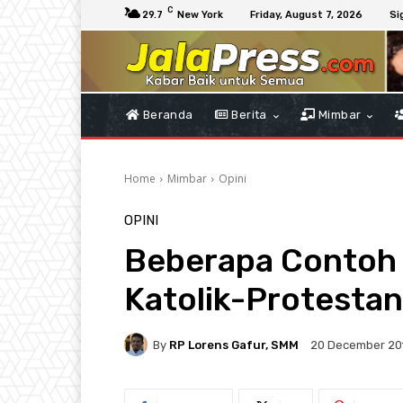
C
29.7
New York
Friday, August 7, 2026
Si
Beranda
Berita
Mimbar
Home
Mimbar
Opini
OPINI
Beberapa Contoh 
Katolik-Protestan
By
RP Lorens Gafur, SMM
20 December 20