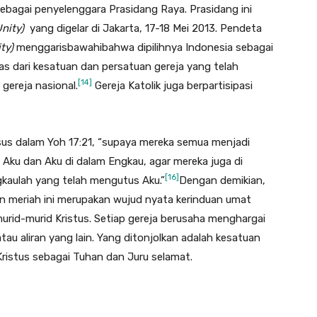
ebagai penyelenggara Prasidang Raya. Prasidang ini
nity)
yang digelar di Jakarta, 17-18 Mei 2013. Pendeta
ty)
menggarisbawahibahwa dipilihnya Indonesia sebagai
s dari kesatuan dan persatuan gereja yang telah
[14]
 gereja nasional.
Gereja Katolik juga berpartisipasi
Yesus dalam Yoh 17:21, “supaya mereka semua menjadi
 Aku dan Aku di dalam Engkau, agar mereka juga di
[16]
gkaulah yang telah mengutus Aku.”
Dengan demikian,
n meriah ini merupakan wujud nyata kerinduan umat
 murid-murid Kristus. Setiap gereja berusaha menghargai
au aliran yang lain. Yang ditonjolkan adalah kesatuan
ristus sebagai Tuhan dan Juru selamat.