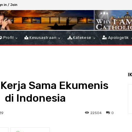
gn in / Join
Profil
Kesusastraan
Katekese
Apologetik
I
Kerja Sama Ekumenis
 di Indonesia
22504
0
19