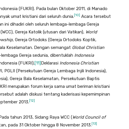
ndonesia (FUKRI). Pada bulan Oktober 2011, di Manado
[10]
yak umat kristiani dari seluruh dunia.
Acara tersebut
an ini dihadiri oleh seluruh lembaga-lembaga Gereja
(WCC), Gereja Katolik (utusan dari Vatikan),
World
owship
, Gereja Ortodoks (Gereja Ortodoks Koptik,
 Bala Keselamatan. Dengan semangat
Global Christian
lembaga Gereja sedunia, dibentuklah
Indonesia
ndonesia (FUKRI).
[11]
Deklarasi
Indonesia Christian
, PGLII (Persekutuan Gereja Lembaga Injili Indonesia),
ia), Gereja Bala Keselamatan, Persekutuan Baptis
KRI merupakan forum kerja sama umat beriman kristiani
tersebut adalah diskusi tentang kaderisasi kepemimpinan
[12]
eptember 2013.
 Pada tahun 2013, Sidang Raya WCC (
World Council of
[13]
atan, pada 31 Oktober hingga 8 November 2013.