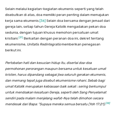
Selain melalui kegiatan-kegiatan ekumenis seperti yang telah
disebutkan di atas, doa memiliki peran penting dalam memajukan
kerja sama ekumenis.
[36]
Selain doa bersama dengan jemaat dari
gereja lain, setiap tahun Gereja Katolik mengadakan pekan doa
sedunia, dengan tujuan khusus memohon persatuan umat
[37]
kristiani.
Berkaitan dengan peranan doa ini, dekret tentang
ekumenisme,
Unitatis Redintegratio
memberikan penegasan
berikut ini.
Pertobatan hati dan kesucian hidup itu, disertai doa-doa
permohonan perorangan maupun bersama untuk kesatuan umat
kristen, harus dipandang sebagai jiwa seluruh gerakan ekumenis,
dan memang tepat juga disebut ekumenisme rohani. Sebab bagi
umat Katolik merupakan kebiasaan baik sekali : sering berkumpul
untuk mendoakan kesatuan Gereja, seperti oleh Sang Penyelamat
sendiri pada malam menjelang wafat-Nya telah dimohon secara
[38]
mendesak dari Bapa: “Supaya mereka semua bersatu (Yoh 17:21).