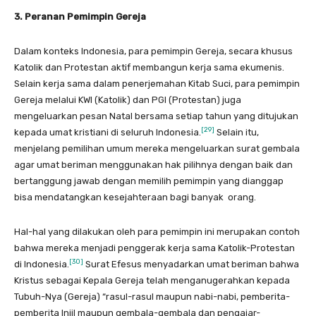
3. Peranan Pemimpin Gereja
Dalam konteks Indonesia, para pemimpin Gereja, secara khusus
Katolik dan Protestan aktif membangun kerja sama ekumenis.
Selain kerja sama dalam penerjemahan Kitab Suci, para pemimpin
Gereja melalui KWI (Katolik) dan PGI (Protestan) juga
mengeluarkan pesan Natal bersama setiap tahun yang ditujukan
[29]
kepada umat kristiani di seluruh Indonesia.
Selain itu,
menjelang pemilihan umum mereka mengeluarkan surat gembala
agar umat beriman menggunakan hak pilihnya dengan baik dan
bertanggung jawab dengan memilih pemimpin yang dianggap
bisa mendatangkan kesejahteraan bagi banyak orang.
Hal-hal yang dilakukan oleh para pemimpin ini merupakan contoh
bahwa mereka menjadi penggerak kerja sama Katolik-Protestan
[30]
di Indonesia.
Surat Efesus menyadarkan umat beriman bahwa
Kristus sebagai Kepala Gereja telah menganugerahkan kepada
Tubuh-Nya (Gereja) “rasul-rasul maupun nabi-nabi, pemberita-
pemberita Injil maupun gembala-gembala dan pengajar-