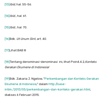
[13]
Ibid
, hal. 55-56.
[14]
Ibid
., hal. 61.
[15]
Ibid
., hal. 70.
[16]
Bdk.
Ut Unum Sint
, art. 40.
[17]
Lihat BAB III
[18]
Tentang denominasi-denominasi ini, lihat Poin4.4.2,
Konteks
Gerakan Ekumene di Indonesia!
[19]
Bdk. Zakaria J. Ngelow, “
Perkembangan dan Konteks Gerakan
Ekumene di Indonesia
,” dalam
http://oase-
intim./2013/05/perkembangan-dan-konteks-gerakan.html
,
diakses 6 Februari 2015.