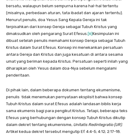
bersatu, walaupun belum sempurna karena hal-hal tertentu
(misalnya, perbedaan aturan, tata ibadat dan ajaran tertentu).
Menurut penulis, doa Yesus Sang Kepala Gereja ini tak
terpisahkan dari konsep Gereja sebagai Tubuh Kristus yang
dimaksudkan oleh pengarang Surat Efesus.
[6]
Kesimpulan ini
dibuat setelah penulis memahami konsep Gereja sebagai Tubuh
Kristus dalam Surat Efesus. Konsep ini menekankan persatuan
antara Gereja dan Kristus dan juga kesatuan di antara sesama
umat yang beriman kepada Kristus. Persatuan seperti inilah yang
diharapkan oleh Yesus dalam doa-Nya sebelum mengalami
penderitaan.
Di pihak lain, dalam beberapa dokumen tentang ekumenisme,
penulis tidak menemukan pernyataan eksplisit bahwa konsep
Tubuh Kristus dalam surat Efesus adalah landasan biblis kerja
sama ekumenis bagi para pengikut Kristus. Tetapi, beberapa teks
Efesus yang berhubungan dengan konsep Tubuh Kristus dikutip
dalam dekret tentang ekumenisme,
Unitatis Redintegratio (UR)
.
Artikel kedua dekret tersebut mengutip Ef. 4:4-5; 4:12; 2:17-18.