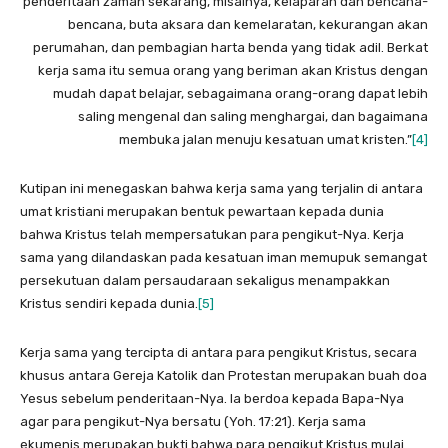
penderitaan zaman sekarang, misalnya, kelaparan dan bencana-
bencana, buta aksara dan kemelaratan, kekurangan akan
perumahan, dan pembagian harta benda yang tidak adil. Berkat
kerja sama itu semua orang yang beriman akan Kristus dengan
mudah dapat belajar, sebagaimana orang-orang dapat lebih
saling mengenal dan saling menghargai, dan bagaimana
membuka jalan menuju kesatuan umat kristen.”
[4]
Kutipan ini menegaskan bahwa kerja sama yang terjalin di antara
umat kristiani merupakan bentuk pewartaan kepada dunia
bahwa Kristus telah mempersatukan para pengikut-Nya. Kerja
sama yang dilandaskan pada kesatuan iman memupuk semangat
persekutuan dalam persaudaraan sekaligus menampakkan
Kristus sendiri kepada dunia.
[5]
Kerja sama yang tercipta di antara para pengikut Kristus, secara
khusus antara Gereja Katolik dan Protestan merupakan buah doa
Yesus sebelum penderitaan-Nya. Ia berdoa kepada Bapa-Nya
agar para pengikut-Nya bersatu (Yoh. 17:21). Kerja sama
ekumenis merupakan bukti bahwa para pengikut Kristus mulai