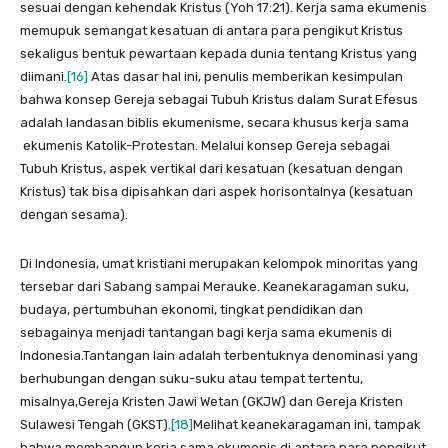
sesuai dengan kehendak Kristus (Yoh 17:21). Kerja sama ekumenis
memupuk semangat kesatuan di antara para pengikut Kristus
sekaligus bentuk pewartaan kepada dunia tentang Kristus yang
diimani.
[16]
Atas dasar hal ini, penulis memberikan kesimpulan
bahwa konsep Gereja sebagai Tubuh Kristus dalam Surat Efesus
adalah landasan biblis ekumenisme, secara khusus kerja sama
ekumenis Katolik-Protestan. Melalui konsep Gereja sebagai
Tubuh Kristus, aspek vertikal dari kesatuan (kesatuan dengan
Kristus) tak bisa dipisahkan dari aspek horisontalnya (kesatuan
dengan sesama).
Di Indonesia, umat kristiani merupakan kelompok minoritas yang
tersebar dari Sabang sampai Merauke. Keanekaragaman suku,
budaya, pertumbuhan ekonomi, tingkat pendidikan dan
sebagainya menjadi tantangan bagi kerja sama ekumenis di
Indonesia.Tantangan lain adalah terbentuknya denominasi yang
berhubungan dengan suku-suku atau tempat tertentu,
misalnya,Gereja Kristen Jawi Wetan (GKJW) dan Gereja Kristen
Sulawesi Tengah (GKST).
[18]
Melihat keanekaragaman ini, tampak
bahwa membangun kerja sama ekumenis di antara para pengikut