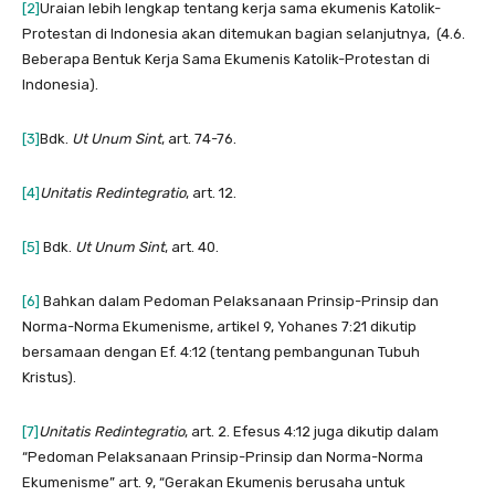
[2]
Uraian lebih lengkap tentang kerja sama ekumenis Katolik-
Protestan di Indonesia akan ditemukan bagian selanjutnya, (4.6.
Beberapa Bentuk Kerja Sama Ekumenis Katolik-Protestan di
Indonesia).
[3]
Bdk.
Ut Unum Sint
, art. 74-76.
[4]
Unitatis Redintegratio
, art. 12.
[5]
Bdk.
Ut Unum Sint
, art. 40.
[6]
Bahkan dalam Pedoman Pelaksanaan Prinsip-Prinsip dan
Norma-Norma Ekumenisme, artikel 9, Yohanes 7:21 dikutip
bersamaan dengan Ef. 4:12 (tentang pembangunan Tubuh
Kristus).
[7]
Unitatis Redintegratio
, art. 2. Efesus 4:12 juga dikutip dalam
“Pedoman Pelaksanaan Prinsip-Prinsip dan Norma-Norma
Ekumenisme” art. 9, “Gerakan Ekumenis berusaha untuk