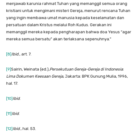
menjawab karunia rahmat Tuhan yang memanggil semua orang
kristiani untuk mengimani misteri Gereja, menurut rencana Tuhan
yang ingin membawa umat manusia kepada keselamatan dan
persatuan dalam Kristus melalui Roh Kudus. Gerakan ini
memanggil mereka kepada pengharapan bahwa doa Yesus “agar
mereka semua bersatu” akan terlaksana sepenuhnya.”
[8]
Ibid
., art. 7.
[9]
Sairin, Weinata (ed.),
Persekutuan Gereja-Gereja di Indonesia
:
Lima Dokumen Keesaan Gereja
, Jakarta: BPK Gunung Mulia, 1996,
hal. 17.
[10]
Ibid
.
[11]
Ibid
.
[12]
Ibid
., hal. 53.