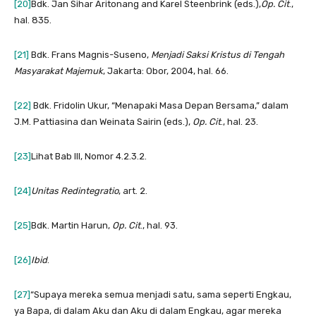
[20]
Bdk. Jan Sihar Aritonang and Karel Steenbrink (eds.),
Op. Cit
.,
hal. 835.
[21]
Bdk. Frans Magnis-Suseno,
Menjadi Saksi Kristus di Tengah
Masyarakat Majemuk
, Jakarta: Obor, 2004, hal. 66.
[22]
Bdk. Fridolin Ukur, “Menapaki Masa Depan Bersama,” dalam
J.M. Pattiasina dan Weinata Sairin (eds.),
Op. Cit
., hal. 23.
[23]
Lihat Bab III, Nomor 4.2.3.2.
[24]
Unitas Redintegratio
, art. 2.
[25]
Bdk. Martin Harun,
Op. Cit
., hal. 93.
[26]
Ibid
.
[27]
“Supaya mereka semua menjadi satu, sama seperti Engkau,
ya Bapa, di dalam Aku dan Aku di dalam Engkau, agar mereka