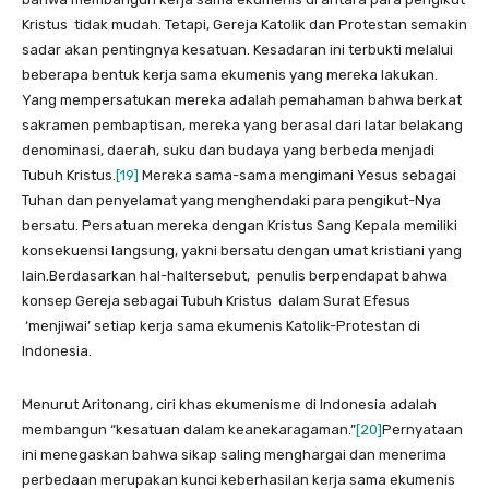
Kristus tidak mudah. Tetapi, Gereja Katolik dan Protestan semakin
sadar akan pentingnya kesatuan. Kesadaran ini terbukti melalui
beberapa bentuk kerja sama ekumenis yang mereka lakukan.
Yang mempersatukan mereka adalah pemahaman bahwa berkat
sakramen pembaptisan, mereka yang berasal dari latar belakang
denominasi, daerah, suku dan budaya yang berbeda menjadi
Tubuh Kristus.
[19]
Mereka sama-sama mengimani Yesus sebagai
Tuhan dan penyelamat yang menghendaki para pengikut-Nya
bersatu. Persatuan mereka dengan Kristus Sang Kepala memiliki
konsekuensi langsung, yakni bersatu dengan umat kristiani yang
lain.Berdasarkan hal-haltersebut, penulis berpendapat bahwa
konsep Gereja sebagai Tubuh Kristus dalam Surat Efesus
‘menjiwai’ setiap kerja sama ekumenis Katolik-Protestan di
Indonesia.
Menurut Aritonang, ciri khas ekumenisme di Indonesia adalah
membangun “kesatuan dalam keanekaragaman.”
[20]
Pernyataan
ini menegaskan bahwa sikap saling menghargai dan menerima
perbedaan merupakan kunci keberhasilan kerja sama ekumenis