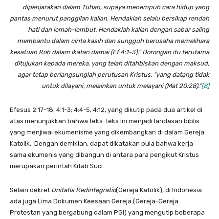
dipenjarakan dalam Tuhan, supaya menempuh cara hidup yang
pantas menurut panggilan kalian. Hendaklah selalu bersikap rendah
hati dan lemah-lembut. Hendaklah kalian dengan sabar saling
membantu dalam cinta kasih dan sungguh berusaha memelihara
kesatuan Roh dalam ikatan damai (Ef 4:1-3).” Dorongan itu terutama
ditujukan kepada mereka, yang telah ditahbiskan dengan maksud,
agar tetap berlangsunglah perutusan Kristus, “yang datang tidak
untuk dilayani, melainkan untuk melayani (Mat 20:28).”
[8]
Efesus 2:17-18; 4:1-3; 4:4-5, 4:12, yang dikutip pada dua artikel di
atas menunjukkan bahwa teks-teks ini menjadi landasan biblis
yang menjiwai ekumenisme yang dikembangkan di dalam Gereja
Katolik. Dengan demikian, dapat dikatakan pula bahwa kerja
sama ekumenis yang dibangun di antara para pengikut Kristus
merupakan perintah Kitab Suci.
Selain dekret
Unitatis Redintegratio
(Gereja Katolik), di Indonesia
ada juga Lima Dokumen Keesaan Gereja (Gereja-Gereja
Protestan yang bergabung dalam PGI) yang mengutip beberapa