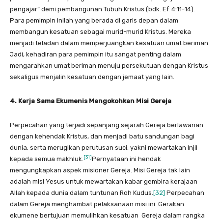
pengajar” demi pembangunan Tubuh Kristus (bdk. Ef. 4:11-14).
Para pemimpin inilah yang berada di garis depan dalam
membangun kesatuan sebagai murid-murid Kristus. Mereka
menjadi teladan dalam memperjuangkan kesatuan umat beriman.
Jadi, kehadiran para pemimpin itu sangat penting dalam
mengarahkan umat beriman menuju persekutuan dengan Kristus
sekaligus menjalin kesatuan dengan jemaat yang lain.
4. Kerja Sama Ekumenis Mengokohkan Misi Gereja
Perpecahan yang terjadi sepanjang sejarah Gereja berlawanan
dengan kehendak Kristus, dan menjadi batu sandungan bagi
dunia, serta merugikan perutusan suci, yakni mewartakan Injil
[31]
kepada semua makhluk.
Pernyataan ini hendak
mengungkapkan aspek misioner Gereja. Misi Gereja tak lain
adalah misi Yesus untuk mewartakan kabar gembira kerajaan
Allah kepada dunia dalam tuntunan Roh Kudus.
[32]
Perpecahan
dalam Gereja menghambat pelaksanaan misi ini. Gerakan
ekumene bertujuan memulihkan kesatuan Gereja dalam rangka