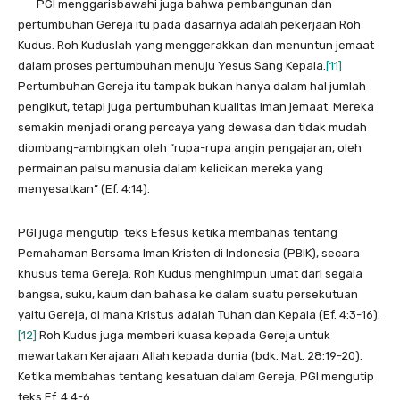
PGI menggarisbawahi juga bahwa pembangunan dan
pertumbuhan Gereja itu pada dasarnya adalah pekerjaan Roh
Kudus. Roh Kuduslah yang menggerakkan dan menuntun jemaat
dalam proses pertumbuhan menuju Yesus Sang Kepala.
[11]
Pertumbuhan Gereja itu tampak bukan hanya dalam hal jumlah
pengikut, tetapi juga pertumbuhan kualitas iman jemaat. Mereka
semakin menjadi orang percaya yang dewasa dan tidak mudah
diombang-ambingkan oleh “rupa-rupa angin pengajaran, oleh
permainan palsu manusia dalam kelicikan mereka yang
menyesatkan” (Ef. 4:14).
PGI juga mengutip teks Efesus ketika membahas tentang
Pemahaman Bersama Iman Kristen di Indonesia (PBIK), secara
khusus tema Gereja. Roh Kudus menghimpun umat dari segala
bangsa, suku, kaum dan bahasa ke dalam suatu persekutuan
yaitu Gereja, di mana Kristus adalah Tuhan dan Kepala (Ef. 4:3-16).
[12]
Roh Kudus juga memberi kuasa kepada Gereja untuk
mewartakan Kerajaan Allah kepada dunia (bdk. Mat. 28:19-20).
Ketika membahas tentang kesatuan dalam Gereja, PGI mengutip
teks Ef. 4:4-6.