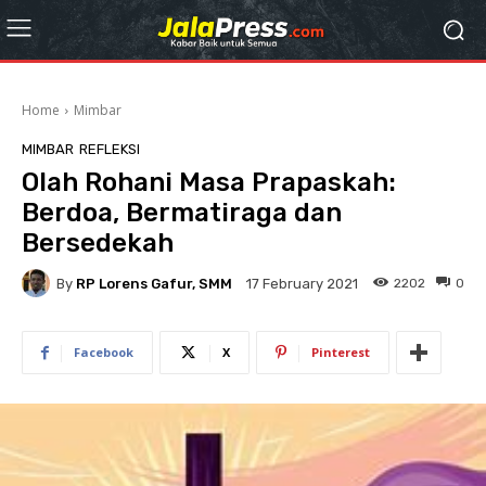
Home
Mimbar
MIMBAR
REFLEKSI
Olah Rohani Masa Prapaskah:
Berdoa, Bermatiraga dan
Bersedekah
By
RP Lorens Gafur, SMM
2202
0
17 February 2021
Facebook
X
Pinterest