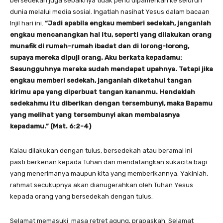
bersedekah juga sebaiknya tidak perlu dipamerkan ke seluruh
dunia melalui media sosial. Ingatlah nasihat Yesus dalam bacaan
Injil hari ini.
“Jadi apabila engkau memberi sedekah, janganlah
engkau mencanangkan hal itu, seperti yang dilakukan orang
munafik di rumah-rumah ibadat dan di lorong-lorong,
supaya mereka dipuji orang. Aku berkata kepadamu:
Sesungguhnya mereka sudah mendapat upahnya. Tetapi jika
engkau memberi sedekah, janganlah diketahui tangan
kirimu apa yang diperbuat tangan kananmu. Hendaklah
sedekahmu itu diberikan dengan tersembunyi, maka Bapamu
yang melihat yang tersembunyi akan membalasnya
kepadamu.” (Mat. 6:2-4)
Kalau dilakukan dengan tulus, bersedekah atau beramal ini
pasti berkenan kepada Tuhan dan mendatangkan sukacita bagi
yang menerimanya maupun kita yang memberikannya. Yakinlah,
rahmat secukupnya akan dianugerahkan oleh Tuhan Yesus
kepada orang yang bersedekah dengan tulus.
Selamat memasuki masa retret agung, prapaskah. Selamat