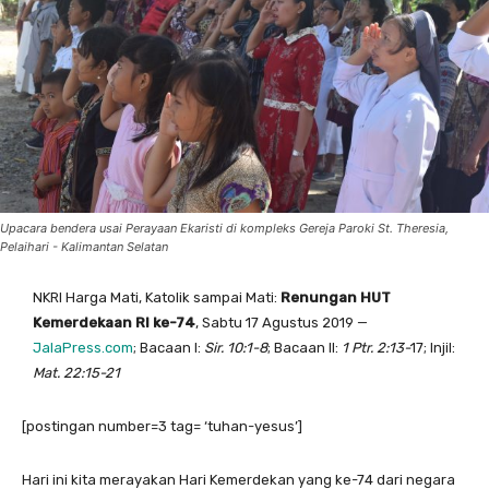
Upacara bendera usai Perayaan Ekaristi di kompleks Gereja Paroki St. Theresia,
Pelaihari - Kalimantan Selatan
NKRI Harga Mati, Katolik sampai Mati:
Renungan HUT
Kemerdekaan RI ke-74
, Sabtu 17 Agustus 2019 —
JalaPress.com
; Bacaan I:
Sir. 10:1-8
; Bacaan II:
1 Ptr. 2:13-
17; Injil:
Mat. 22:15-21
[postingan number=3 tag= ‘tuhan-yesus’]
Hari ini kita merayakan Hari Kemerdekan yang ke-74 dari negara