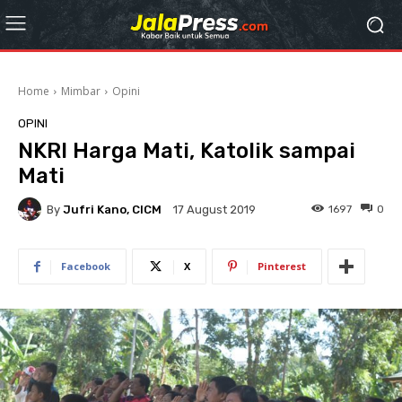
Home
Mimbar
Opini
OPINI
NKRI Harga Mati, Katolik sampai
Mati
By
Jufri Kano, CICM
1697
0
17 August 2019
Facebook
X
Pinterest