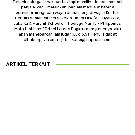
Terlahir sebagai 'anak pantai', tapi memilih - bukan menjadi
penjala ikan - melainkan 'penjala manusia' karena
bermimpi mengubah wajah dunia menjadi wajah Kristus.
Penulis adalah alumni Sekolah Tinggi Filsafat Driyarkara,
Jakarta & Maryhill School of Theology, Manila - Philippines.
Moto tahbisan: "Tetapi karena Engkau menyuruhnya, aku
akan menebarkan jala juga" (Luk. 5:5). Penulis dapat
dihubungi via email: jufri_kano@jalapress.com.
ARTIKEL TERKAIT