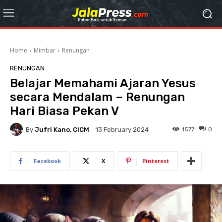
Home
Mimbar
Renungan
RENUNGAN
Belajar Memahami Ajaran Yesus
secara Mendalam – Renungan
Hari Biasa Pekan V
By
Jufri Kano, CICM
1577
0
13 February 2024
Facebook
X
Pinterest