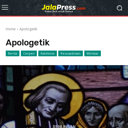
Home
Apologetik
Apologetik
Berita
Cerpen
Katekese
Kesusastraan
Mimbar
RENUNGAN