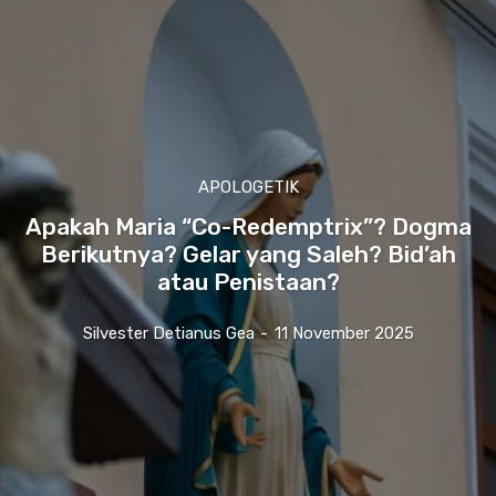
APOLOGETIK
Apakah Maria “Co-Redemptrix”? Dogma
Berikutnya? Gelar yang Saleh? Bid’ah
atau Penistaan?
Silvester Detianus Gea
-
11 November 2025