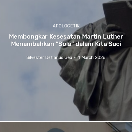
APOLOGETIK
Membongkar Kesesatan Martin Luther
Menambahkan “Sola” dalam Kita Suci
Silvester Detianus Gea
-
4 March 2026