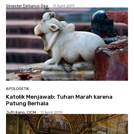
Silvester Detianus Gea
-
11 April 2019
APOLOGETIK
Katolik Menjawab: Tuhan Marah karena
Patung Berhala
Jufri Kano, CICM
-
11 April 2019