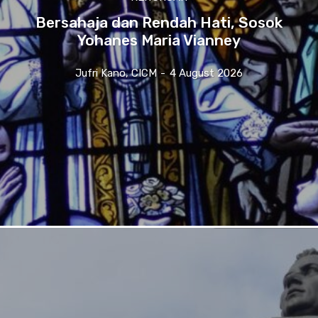
Bersahaja dan Rendah Hati, Sosok
Yohanes Maria Vianney
Jufri Kano, CICM
-
4 August 2026